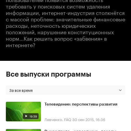
требовать у поисковых систем удаления
информации, интернет-индустрия столкнётся
с массой проблем: значительные финансовые
расходы, неточность юридических
положений, нарушение конституционных
норм...Как решить вопрос «забвения» в
интернете?
Все выпуски программы
За все время
Телевидение: перспективы развития
19:59
Левченко. FAQ
30 сен 2015, 16:36