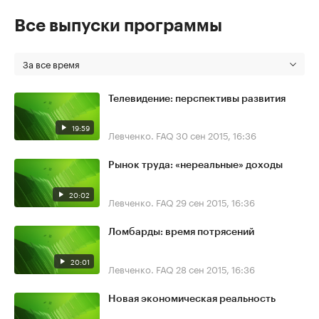
Все выпуски программы
За все время
Телевидение: перспективы развития
19:59
Левченко. FAQ
30 сен 2015, 16:36
Рынок труда: «нереальные» доходы
20:02
Левченко. FAQ
29 сен 2015, 16:36
Ломбарды: время потрясений
20:01
Левченко. FAQ
28 сен 2015, 16:36
Новая экономическая реальность