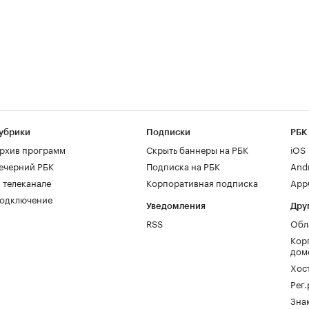
убрики
Подписки
РБК
рхив программ
Скрыть баннеры на РБК
iOS
ечерний РБК
Подписка на РБК
And
 телеканале
Корпоративная подписка
AppG
одключение
Уведомления
Дру
RSS
Обл
Кор
дом
Хос
Рег
Зна