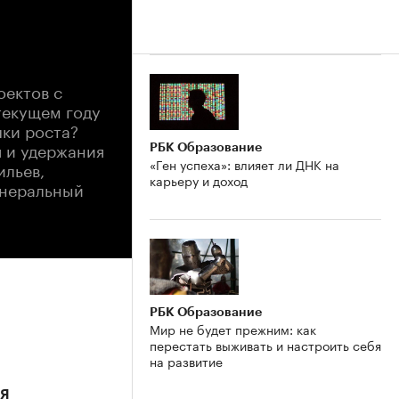
оектов с
текущем году
чки роста?
я и удержания
РБК Образование
«Ген успеха»: влияет ли ДНК на
ильев,
карьеру и доход
енеральный
РБК Образование
Мир не будет прежним: как
перестать выживать и настроить себя
на развитие
я