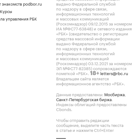
 знакомств podbor.ru
выдано Федеральной службой
по надзору в сфере связи,
 Курсы
информационных технологий
ла управления РБК
и массовых коммуникаций
(Роскомнадзор) 09.12.2015 за номером
ИА №ФС77-63848) и сетевого издания
«РБК» (свидетельство о регистрации
средства массовой информации
выдано Федеральной службой
по надзору в сфере связи,
информационных технологий
и массовых коммуникаций
(Роскомнадзор) 03.12.2021 за номером
ЭЛ №ФС77-82385) сопровождаются
пометкой «РБК».
letters@rbc.ru
18+
Владельцем сайта является
информационное агентство «РБК».
Данные предоставлены:
Мосбиржа
,
Санкт-Петербургская биржа
.
Индексы облигаций предоставлены
Cbonds.
Чтобы отправить редакции
сообщение, выделите часть текста
в статье и нажмите Ctrl+Enter