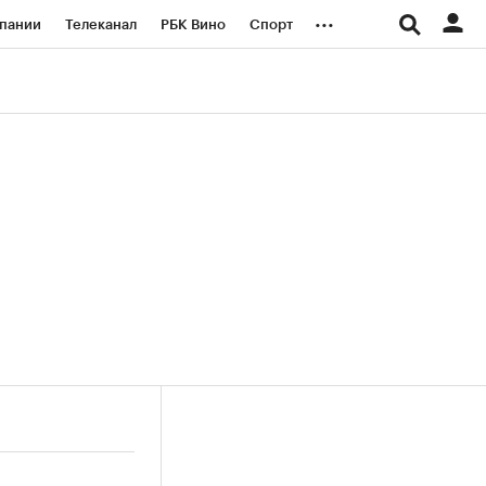
...
пании
Телеканал
РБК Вино
Спорт
ые проекты
Город
Стиль
Крипто
Спецпроекты СПб
логии и медиа
Финансы