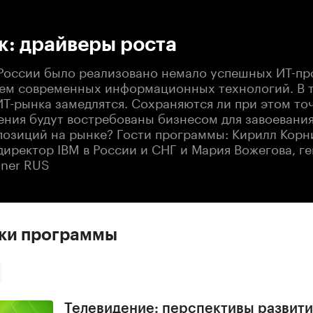
:00
/
00:00
к: драйверы роста
в России было реализовано немало успешных ИТ-пр
ем современных информационных технологий. В 
ИТ-рынка замедлятся. Сохраняются ли при этом то
ения будут востребованы бизнесом для завоевани
озиций на рынке? Гости программы: Кирилл Корн
директор IBM в России и СНГ и Мария Вожегова, г
tner RUS
ски программы
Телевидение: перспективы развити