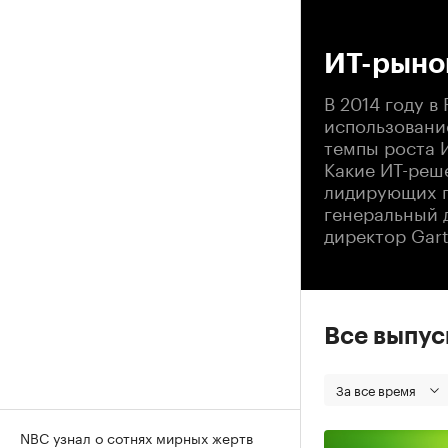
00
ИТ-рыно
В 2014 году 
использовани
темпы роста 
Какие ИТ-реш
лидирующих п
генеральный 
директор Gar
Все выпу
За все время
NBC узнал о сотнях мирных жертв