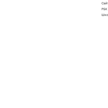
Сайт
РБК
Шко