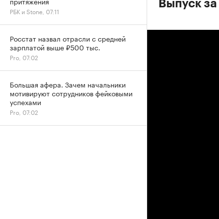
притяжения
Выпуск за
РБК и Stone, 07:11
Росстат назвал отрасли с средней
зарплатой выше ₽500 тыс.
Pro, 07:02
Большая афера. Зачем начальники
мотивируют сотрудников фейковыми
успехами
Pro, 07:02