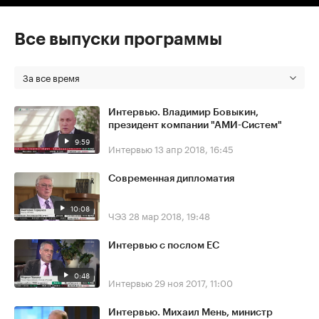
Все выпуски программы
За все время
Интервью. Владимир Бовыкин,
президент компании "АМИ-Систем"
9:59
Интервью
13 апр 2018, 16:45
Современная дипломатия
10:08
ЧЭЗ
28 мар 2018, 19:48
Интервью с послом ЕС
0:48
Интервью
29 ноя 2017, 11:00
Интервью. Михаил Мень, министр