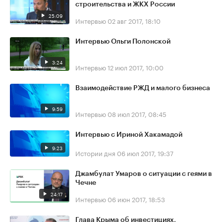
строительства и ЖКХ России
25:09
Интервью
02 авг 2017, 18:10
Интервью Ольги Полонской
3:24
Интервью
12 июл 2017, 10:00
Взаимодействие РЖД и малого бизнеса
9:59
Интервью
08 июл 2017, 08:45
Интервью с Ириной Хакамадой
9:23
Истории дня
06 июл 2017, 19:37
Джамбулат Умаров о ситуации с геями в
Чечне
24:17
Интервью
06 июн 2017, 18:53
Глава Крыма об инвестициях,