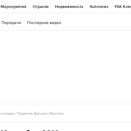
Мероприятия
Отрасли
Недвижимость
Autonews
РБК Ком
ние
РБК Курсы
РБК Life
Тренды
Визионеры
Национальн
Передачи
Последние видео
б
Исследования
Кредитные рейтинги
Франшизы
Газета
роверка контрагентов
Политика
Экономика
Бизнес
Техно
нтервью
/
Развитие Дальнего Востока