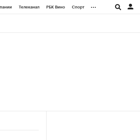
...
пании
Телеканал
РБК Вино
Спорт
ые проекты
Город
Стиль
Крипто
Спецпроекты СПб
логии и медиа
Финансы