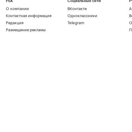
РБК
Социальные сети
Р
О компании
ВКонтакте
А
Контактная информация
Одноклассники
В
Редакция
Telegram
О
Размещение рекламы
П