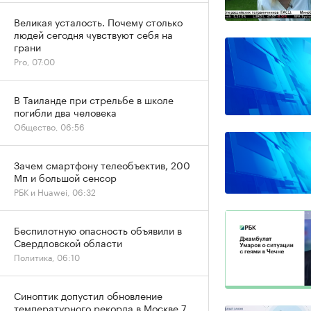
Великая усталость. Почему столько
людей сегодня чувствуют себя на
грани
Pro, 07:00
В Таиланде при стрельбе в школе
погибли два человека
Общество, 06:56
Зачем смартфону телеобъектив, 200
Мп и большой сенсор
РБК и Huawei, 06:32
Беспилотную опасность объявили в
Свердловской области
Политика, 06:10
Синоптик допустил обновление
температурного рекорда в Москве 7