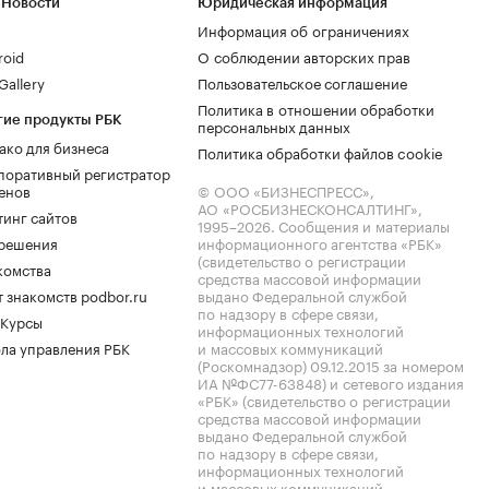
 Новости
Юридическая информация
Информация об ограничениях
roid
О соблюдении авторских прав
allery
Пользовательское соглашение
Политика в отношении обработки
гие продукты РБК
персональных данных
ако для бизнеса
Политика обработки файлов cookie
поративный регистратор
енов
© ООО «БИЗНЕСПРЕСС»,
АО «РОСБИЗНЕСКОНСАЛТИНГ»,
тинг сайтов
1995–2026
. Сообщения и материалы
.решения
информационного агентства «РБК»
(свидетельство о регистрации
комства
средства массовой информации
 знакомств podbor.ru
выдано Федеральной службой
по надзору в сфере связи,
 Курсы
информационных технологий
ла управления РБК
и массовых коммуникаций
(Роскомнадзор) 09.12.2015 за номером
ИА №ФС77-63848) и сетевого издания
«РБК» (свидетельство о регистрации
средства массовой информации
выдано Федеральной службой
по надзору в сфере связи,
информационных технологий
и массовых коммуникаций