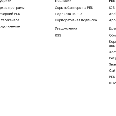
убрики
Подписки
РБК
рхив программ
Скрыть баннеры на РБК
iOS
ечерний РБК
Подписка на РБК
And
 телеканале
Корпоративная подписка
AppG
одключение
Уведомления
Дру
RSS
Обл
Кор
дом
Хос
Рег
Зна
Сайт
РБК
Шко