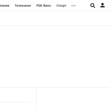
...
пании
Телеканал
РБК Вино
Спорт
ые проекты
Город
Стиль
Крипто
Спецпроекты СПб
логии и медиа
Финансы