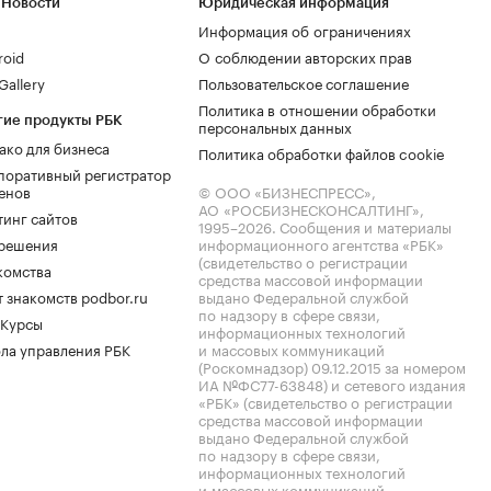
 Новости
Юридическая информация
Информация об ограничениях
roid
О соблюдении авторских прав
allery
Пользовательское соглашение
Политика в отношении обработки
гие продукты РБК
персональных данных
ако для бизнеса
Политика обработки файлов cookie
поративный регистратор
енов
© ООО «БИЗНЕСПРЕСС»,
АО «РОСБИЗНЕСКОНСАЛТИНГ»,
тинг сайтов
1995–2026
. Сообщения и материалы
.решения
информационного агентства «РБК»
(свидетельство о регистрации
комства
средства массовой информации
 знакомств podbor.ru
выдано Федеральной службой
по надзору в сфере связи,
 Курсы
информационных технологий
ла управления РБК
и массовых коммуникаций
(Роскомнадзор) 09.12.2015 за номером
ИА №ФС77-63848) и сетевого издания
«РБК» (свидетельство о регистрации
средства массовой информации
выдано Федеральной службой
по надзору в сфере связи,
информационных технологий
и массовых коммуникаций