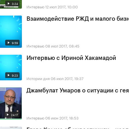
3:24
Интервью
12 июл 2017, 10:00
Взаимодействие РЖД и малого биз
9:59
Интервью
08 июл 2017, 08:45
Интервью с Ириной Хакамадой
9:23
Истории дня
06 июл 2017, 19:37
Джамбулат Умаров о ситуации с ге
24:17
Интервью
06 июн 2017, 18:53