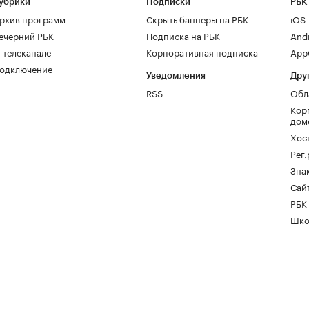
убрики
Подписки
РБК
рхив программ
Скрыть баннеры на РБК
iOS
ечерний РБК
Подписка на РБК
And
 телеканале
Корпоративная подписка
AppG
одключение
Уведомления
Дру
RSS
Обл
Кор
дом
Хос
Рег
Зна
Сайт
РБК
Шко