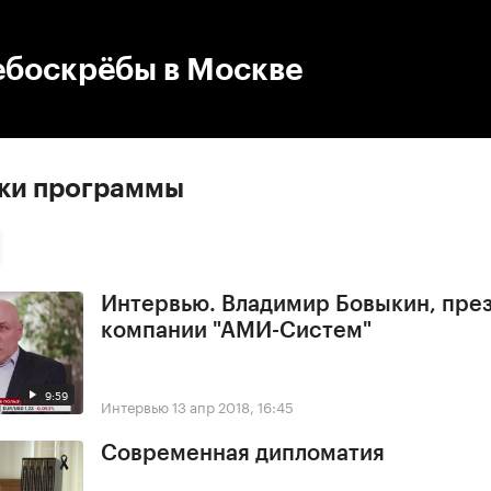
:00
/
00:00
ебоскрёбы в Москве
ски программы
Интервью. Владимир Бовыкин, пре
компании "АМИ-Систем"
9:59
Интервью
13 апр 2018, 16:45
Современная дипломатия