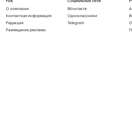
РБК
Социальные сети
Р
О компании
ВКонтакте
А
Контактная информация
Одноклассники
В
Редакция
Telegram
О
Размещение рекламы
П