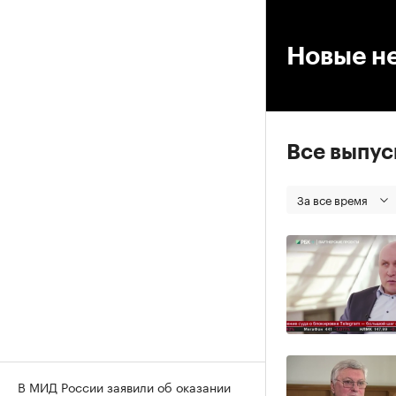
00
Новые н
Все выпу
За все время
В МИД России заявили об оказании