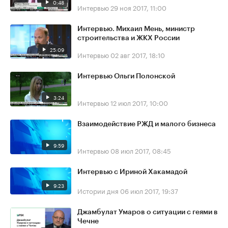
0:48
Интервью
29 ноя 2017, 11:00
Интервью. Михаил Мень, министр
строительства и ЖКХ России
25:09
Интервью
02 авг 2017, 18:10
Интервью Ольги Полонской
3:24
Интервью
12 июл 2017, 10:00
Взаимодействие РЖД и малого бизнеса
9:59
Интервью
08 июл 2017, 08:45
Интервью с Ириной Хакамадой
9:23
Истории дня
06 июл 2017, 19:37
Джамбулат Умаров о ситуации с геями в
Чечне