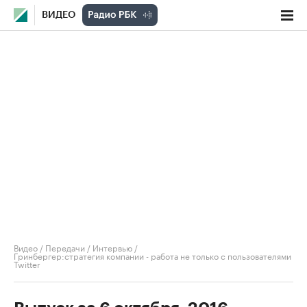
ВИДЕО
Видео
/
Передачи
/
Интервью
/
Гринбергер:cтратегия компании - работа не только с пользователями
Twitter