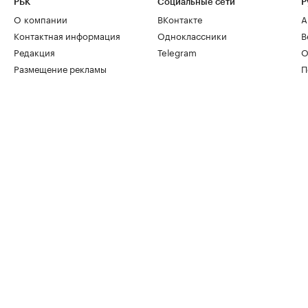
РБК
Социальные сети
Р
О компании
ВКонтакте
А
Контактная информация
Одноклассники
В
Редакция
Telegram
О
Размещение рекламы
П