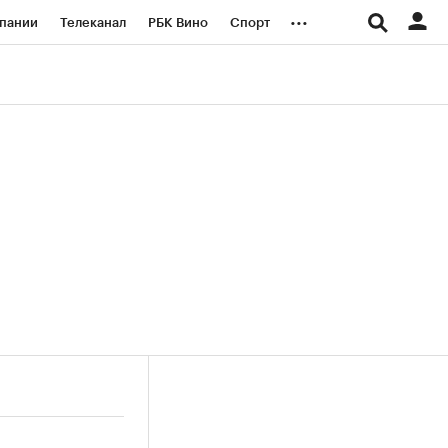
...
пании
Телеканал
РБК Вино
Спорт
ые проекты
Город
Стиль
Крипто
Спецпроекты СПб
логии и медиа
Финансы