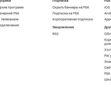
убрики
Подписки
РБК
рхив программ
Скрыть баннеры на РБК
iOS
ечерний РБК
Подписка на РБК
And
 телеканале
Корпоративная подписка
AppG
одключение
Уведомления
Дру
RSS
Обл
Кор
дом
Хос
Рег
Зна
Сайт
РБК
Шко