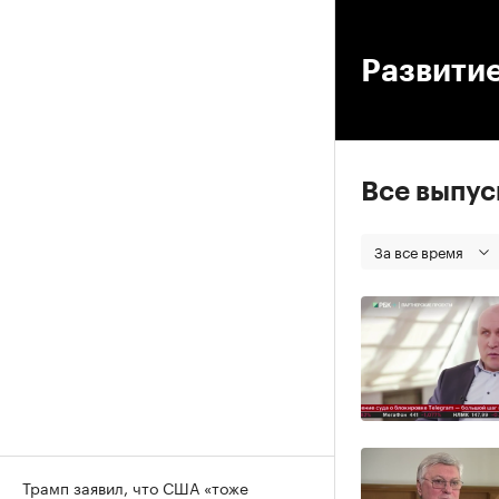
00
Развити
Все выпу
За все время
Трамп заявил, что США «тоже