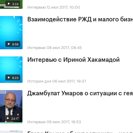
3:24
Интервью
12 июл 2017, 10:00
Взаимодействие РЖД и малого биз
9:59
Интервью
08 июл 2017, 08:45
Интервью с Ириной Хакамадой
9:23
Истории дня
06 июл 2017, 19:37
Джамбулат Умаров о ситуации с ге
24:17
Интервью
06 июн 2017, 18:53