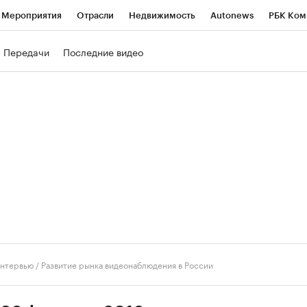
Мероприятия
Отрасли
Недвижимость
Autonews
РБК Ком
ние
РБК Курсы
РБК Life
Тренды
Визионеры
Национальн
Передачи
Последние видео
б
Исследования
Кредитные рейтинги
Франшизы
Газета
роверка контрагентов
Политика
Экономика
Бизнес
Техно
нтервью
/
Развитие рынка видеонаблюдения в России