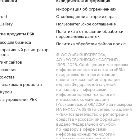
 Новости
Юридическая информация
Информация об ограничениях
roid
О соблюдении авторских прав
allery
Пользовательское соглашение
Политика в отношении обработки
гие продукты РБК
персональных данных
ако для бизнеса
Политика обработки файлов cookie
поративный регистратор
енов
© ООО «БИЗНЕСПРЕСС»,
АО «РОСБИЗНЕСКОНСАЛТИНГ»,
тинг сайтов
1995–2026
. Сообщения и материалы
.решения
информационного агентства «РБК»
(свидетельство о регистрации
комства
средства массовой информации
 знакомств podbor.ru
выдано Федеральной службой
по надзору в сфере связи,
 Курсы
информационных технологий
ла управления РБК
и массовых коммуникаций
(Роскомнадзор) 09.12.2015 за номером
ИА №ФС77-63848) и сетевого издания
«РБК» (свидетельство о регистрации
средства массовой информации
выдано Федеральной службой
по надзору в сфере связи,
информационных технологий
и массовых коммуникаций