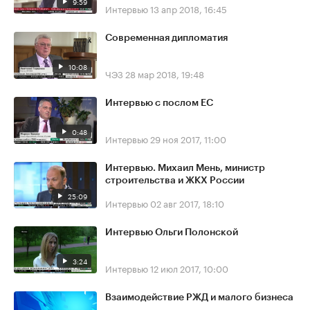
9:59
Интервью
13 апр 2018, 16:45
Современная дипломатия
10:08
ЧЭЗ
28 мар 2018, 19:48
Интервью с послом ЕС
0:48
Интервью
29 ноя 2017, 11:00
Интервью. Михаил Мень, министр
строительства и ЖКХ России
25:09
Интервью
02 авг 2017, 18:10
Интервью Ольги Полонской
3:24
Интервью
12 июл 2017, 10:00
Взаимодействие РЖД и малого бизнеса