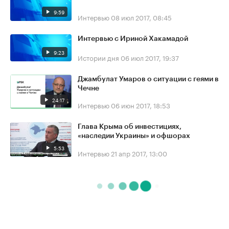
9:59
Интервью
08 июл 2017, 08:45
Интервью с Ириной Хакамадой
9:23
Истории дня
06 июл 2017, 19:37
Джамбулат Умаров о ситуации с геями в
Чечне
24:17
Интервью
06 июн 2017, 18:53
Глава Крыма об инвестициях,
«наследии Украины» и офшорах
5:53
Интервью
21 апр 2017, 13:00