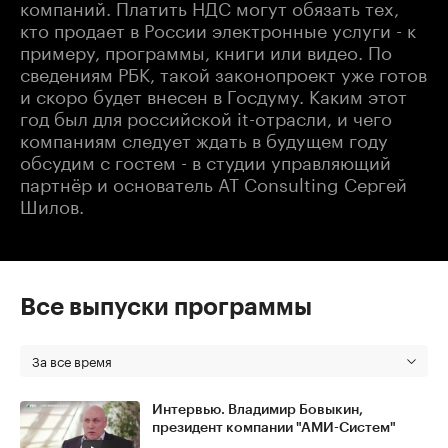
компаний. Платить НДС могут обязать тех,
кто продает в России электронные услуги - к
примеру, программы, книги или видео. По
сведениям РБК, такой законопроект уже готов
и скоро будет внесен в Госдуму. Каким этот
год был для российской it-отрасли, и чего
компаниям следует ждать в будущем году
обсудим с гостем - в студии управляющий
партнёр и основатель AT Consulting Сергей
Шилов.
Все выпуски программы
За все время
Интервью. Владимир Бовыкин,
президент компании "АМИ-Систем"