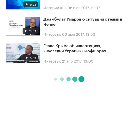
9:23
Истории дня
06 июл 2017, 19:37
Джамбулат Умаров о ситуации с геями в
Чечне
24:17
Интервью
06 июн 2017, 18:53
Глава Крыма об инвестициях,
«наследии Украины» и офшорах
5:53
Интервью
21 апр 2017, 13:00