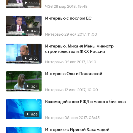
10:08
ЧЭЗ
28 мар 2018, 19:48
Интервью с послом ЕС
0:48
Интервью
29 ноя 2017, 11:00
Интервью. Михаил Мень, министр
строительства и ЖКХ России
25:09
Интервью
02 авг 2017, 18:10
Интервью Ольги Полонской
3:24
Интервью
12 июл 2017, 10:00
Взаимодействие РЖД и малого бизнеса
9:59
Интервью
08 июл 2017, 08:45
Интервью с Ириной Хакамадой