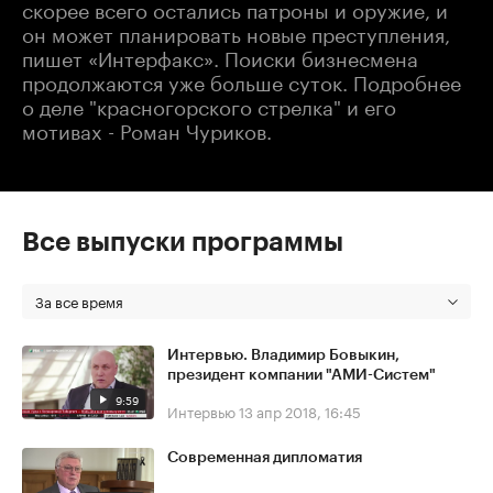
скорее всего остались патроны и оружие, и
он может планировать новые преступления,
пишет «Интерфакс». Поиски бизнесмена
продолжаются уже больше суток. Подробнее
о деле "красногорского стрелка" и его
мотивах - Роман Чуриков.
Все выпуски программы
За все время
Интервью. Владимир Бовыкин,
президент компании "АМИ-Систем"
9:59
Интервью
13 апр 2018, 16:45
Современная дипломатия