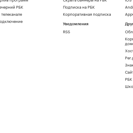
ечерний РБК
Подписка на РБК
And
 телеканале
Корпоративная подписка
AppG
одключение
Уведомления
Дру
RSS
Обл
Кор
дом
Хос
Рег
Зна
Сайт
РБК
Шко