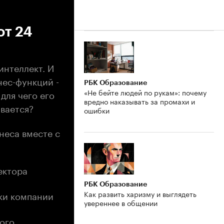
от 24
интеллект. И
нес-функций -
РБК Образование
«Не бейте людей по рукам»: почему
для чего его
вредно наказывать за промахи и
вается?
ошибки
неса вместе с
ектора
РБК Образование
Как развить харизму и выглядеть
ки компании
увереннее в общении
ого