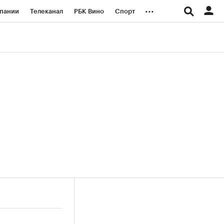
...
пании
Телеканал
РБК Вино
Спорт
ые проекты
Город
Стиль
Крипто
Спецпроекты СПб
логии и медиа
Финансы