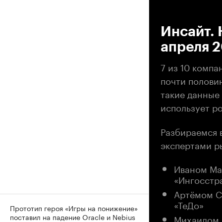
00
Инсайт. 
апреля 
7 из 10 комп
почти полови
такие данные 
использует р
Разбираемся 
экспертами р
Иваном Ма
«Ингосстр
Артёмом С
«ТеДо»
Прототип героя «Игры на понижение»
поставил на падение Oracle и Nebius
Михаилом 