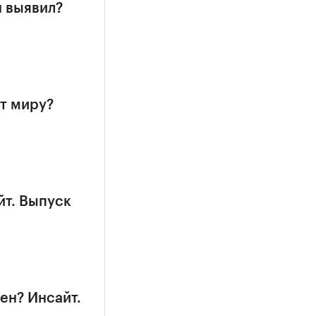
н выявил?
т миру?
йт. Выпуск
ен? Инсайт.