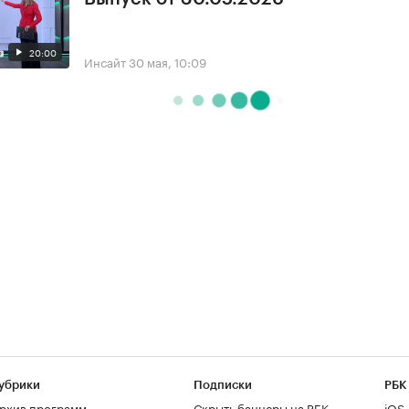
20:00
Инсайт
30 мая, 10:09
убрики
Подписки
РБК
рхив программ
Скрыть баннеры на РБК
iOS