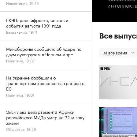
Инвестиции, 19:19
интеллект
ГКЧП: расшифровка, состав и
события августа 1991 года
База знаний, 19:11
Все выпу
Минобороны сообщило об ударе по
За все время
двум сухогрузам в Черном море
Политика, 19:07
На Украине сообщили о
транспортном коллапсе на границе с
ЕС
Политика, 19:01
Экс-глава департамента Африки
российского МИДа умер на 72-м году
жизни
Общество, 18:59