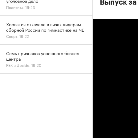
уголовное дело
Выпуск за
Политика, 19:23
Хорватия отказала в визах лидерам
сборной России по гимнастике на ЧЕ
Спорт, 19:22
Семь признаков успешного бизнес-
центра
РБК и Upside, 19:20