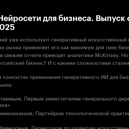
:00
/
00:00
Нейросети для бизнеса. Выпуск 
2025
аний уже используют генеративный искусственный 
на рынка применяет его как минимум для трех биз
в свежем отчете приводят аналитики McKinsey. Но 
оссийский бизнес? И с какими сложностями сталки
в тонкостях применения генеративного ИИ для биз
ынка:
твеевым, Первым заместителем генерального дир
аха»
еменихиным, Партнёром технологической практи
Неверовым, Директором по развитию искусственн