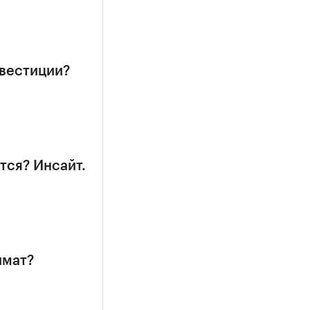
нвестиции?
тся? Инсайт.
имат?