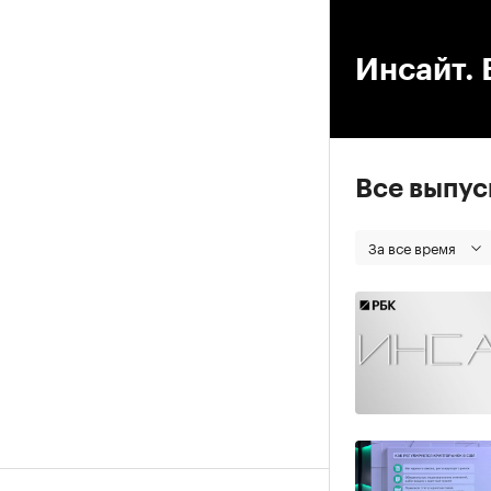
00
Инсайт. 
Все выпу
За все время