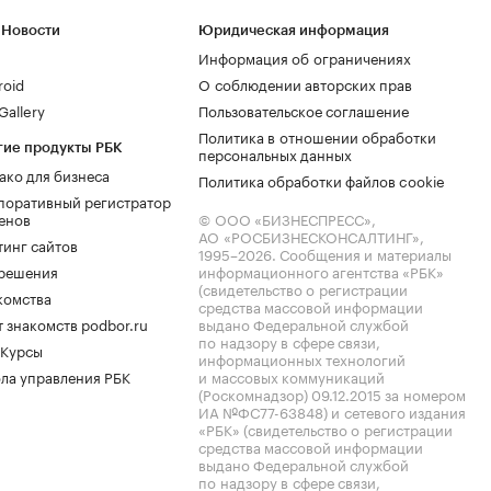
 Новости
Юридическая информация
Информация об ограничениях
roid
О соблюдении авторских прав
allery
Пользовательское соглашение
Политика в отношении обработки
гие продукты РБК
персональных данных
ако для бизнеса
Политика обработки файлов cookie
поративный регистратор
енов
© ООО «БИЗНЕСПРЕСС»,
АО «РОСБИЗНЕСКОНСАЛТИНГ»,
тинг сайтов
1995–2026
. Сообщения и материалы
.решения
информационного агентства «РБК»
(свидетельство о регистрации
комства
средства массовой информации
 знакомств podbor.ru
выдано Федеральной службой
по надзору в сфере связи,
 Курсы
информационных технологий
ла управления РБК
и массовых коммуникаций
(Роскомнадзор) 09.12.2015 за номером
ИА №ФС77-63848) и сетевого издания
«РБК» (свидетельство о регистрации
средства массовой информации
выдано Федеральной службой
по надзору в сфере связи,