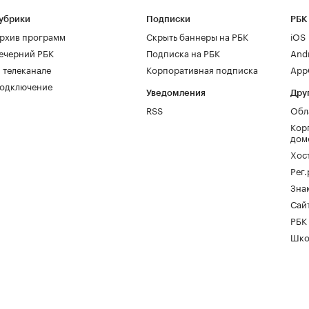
убрики
Подписки
РБК
рхив программ
Скрыть баннеры на РБК
iOS
ечерний РБК
Подписка на РБК
And
 телеканале
Корпоративная подписка
AppG
одключение
Уведомления
Дру
RSS
Обл
Кор
дом
Хос
Рег
Зна
Сайт
РБК
Шко