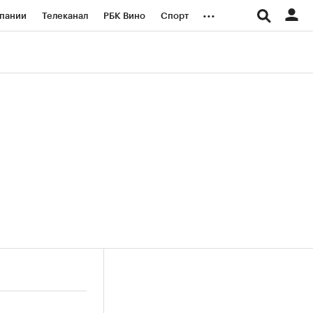
...
пании
Телеканал
РБК Вино
Спорт
ые проекты
Город
Стиль
Крипто
Спецпроекты СПб
логии и медиа
Финансы