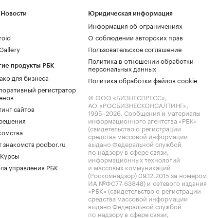
 Новости
Юридическая информация
Информация об ограничениях
roid
О соблюдении авторских прав
allery
Пользовательское соглашение
Политика в отношении обработки
гие продукты РБК
персональных данных
ако для бизнеса
Политика обработки файлов cookie
поративный регистратор
енов
© ООО «БИЗНЕСПРЕСС»,
АО «РОСБИЗНЕСКОНСАЛТИНГ»,
тинг сайтов
1995–2026
. Сообщения и материалы
.решения
информационного агентства «РБК»
(свидетельство о регистрации
комства
средства массовой информации
 знакомств podbor.ru
выдано Федеральной службой
по надзору в сфере связи,
 Курсы
информационных технологий
ла управления РБК
и массовых коммуникаций
(Роскомнадзор) 09.12.2015 за номером
ИА №ФС77-63848) и сетевого издания
«РБК» (свидетельство о регистрации
средства массовой информации
выдано Федеральной службой
по надзору в сфере связи,