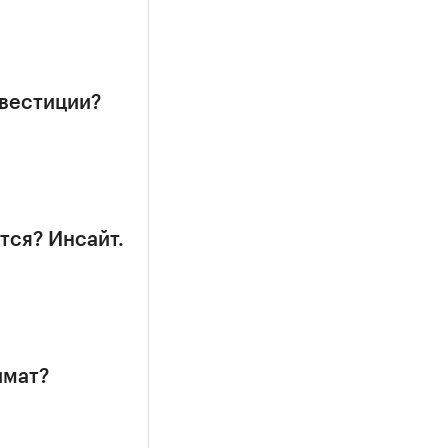
нвестиции?
тся? Инсайт.
имат?