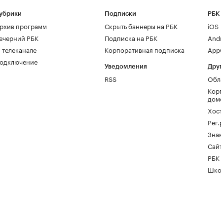
убрики
Подписки
РБК
рхив программ
Скрыть баннеры на РБК
iOS
ечерний РБК
Подписка на РБК
And
 телеканале
Корпоративная подписка
AppG
одключение
Уведомления
Дру
RSS
Обл
Кор
дом
Хос
Рег
Зна
Сайт
РБК
Шко