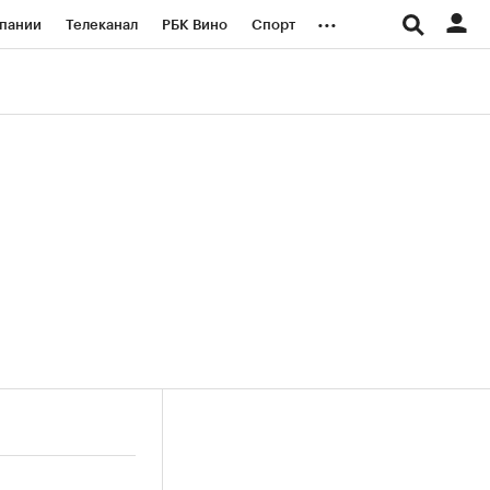
...
пании
Телеканал
РБК Вино
Спорт
ые проекты
Город
Стиль
Крипто
Спецпроекты СПб
логии и медиа
Финансы