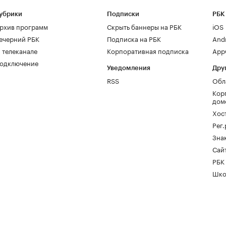
убрики
Подписки
РБК
рхив программ
Скрыть баннеры на РБК
iOS
ечерний РБК
Подписка на РБК
And
 телеканале
Корпоративная подписка
AppG
одключение
Уведомления
Дру
RSS
Обл
Кор
дом
Хос
Рег
Зна
Сайт
РБК
Шко