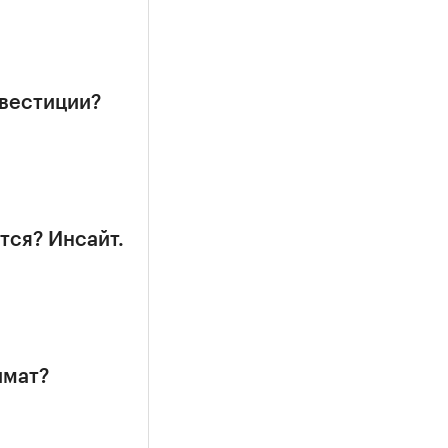
нвестиции?
тся? Инсайт.
имат?