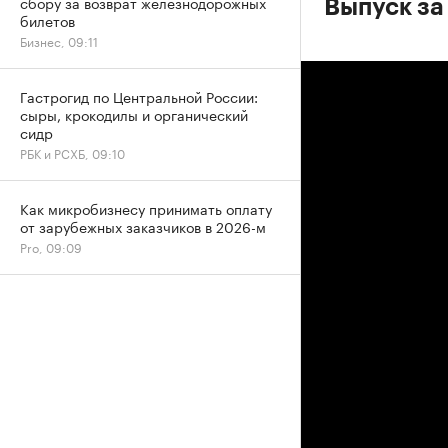
сбору за возврат железнодорожных
Выпуск за
билетов
Бизнес, 09:11
Гастрогид по Центральной России:
сыры, крокодилы и органический
сидр
РБК и РСХБ, 09:10
Как микробизнесу принимать оплату
от зарубежных заказчиков в 2026-м
Pro, 09:09