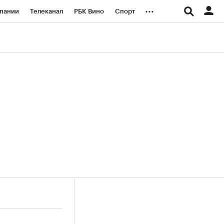
...
пании
Телеканал
РБК Вино
Спорт
ые проекты
Город
Стиль
Крипто
Спецпроекты СПб
логии и медиа
Финансы