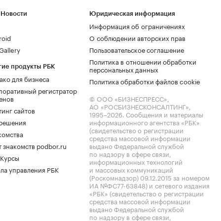
 Новости
Юридическая информация
Информация об ограничениях
roid
О соблюдении авторских прав
allery
Пользовательское соглашение
Политика в отношении обработки
гие продукты РБК
персональных данных
ако для бизнеса
Политика обработки файлов cookie
поративный регистратор
енов
© ООО «БИЗНЕСПРЕСС»,
АО «РОСБИЗНЕСКОНСАЛТИНГ»,
тинг сайтов
1995–2026
. Сообщения и материалы
.решения
информационного агентства «РБК»
(свидетельство о регистрации
комства
средства массовой информации
 знакомств podbor.ru
выдано Федеральной службой
по надзору в сфере связи,
 Курсы
информационных технологий
ла управления РБК
и массовых коммуникаций
(Роскомнадзор) 09.12.2015 за номером
ИА №ФС77-63848) и сетевого издания
«РБК» (свидетельство о регистрации
средства массовой информации
выдано Федеральной службой
по надзору в сфере связи,