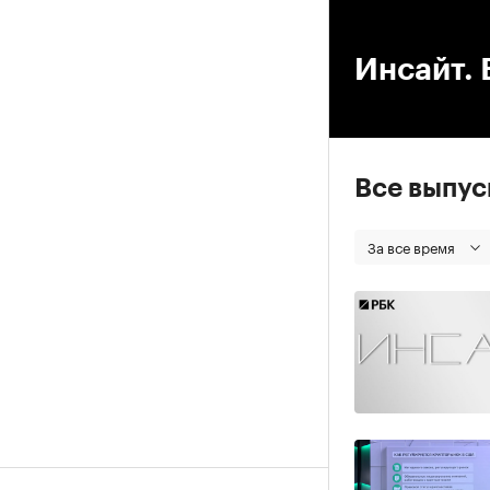
00
Инсайт. 
Все выпу
За все время