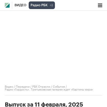
ВИДЕО
Видео
/
Передачи
/
РБК Отрасли / Событие
/
Радио «Гордость». Третьяковская галерея ждет «Картины мира»
Выпуск за 11 февраля, 2025