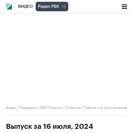
ВИДЕО
Видео
/
Передачи
/
РБК Отрасли / Событие
/
Паблик-ток для курьеров
Выпуск за 16 июля, 2024