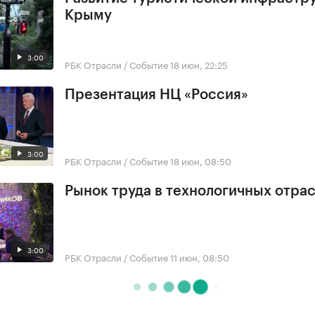
Крыму
3:00
РБК Отрасли / Событие
18 июн, 22:25
Презентация НЦ «Россия»
3:00
РБК Отрасли / Событие
18 июн, 08:50
Рынок труда в технологичных отра
3:00
РБК Отрасли / Событие
11 июн, 08:50