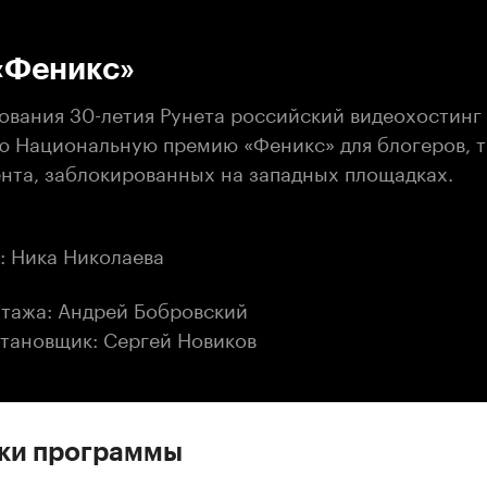
:00
/
00:00
«Феникс»
нования 30-летия Рунета российский видеохостинг
ю Национальную премию «Феникс» для блогеров, т
ента, заблокированных на западных площадках.
: Ника Николаева
тажа: Андрей Бобровский
тановщик: Сергей Новиков
ски программы