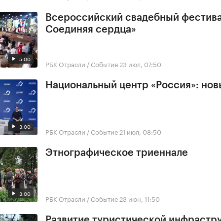
Всероссийский свадебный фестива
Соединяя сердца»
5:00
РБК Отрасли / Событие
23 июл, 07:50
Национальный центр «Россия»: но
3:00
РБК Отрасли / Событие
21 июл, 08:50
Этнографическое триеннале
3:00
РБК Отрасли / Событие
23 июн, 11:50
Развитие туристической инфрастр