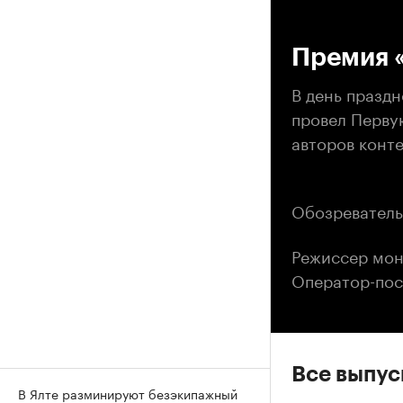
00
Премия 
В день празд
провел Перву
авторов конт
Обозреватель
Режиссер мон
Оператор-пос
Все выпу
В Ялте разминируют безэкипажный