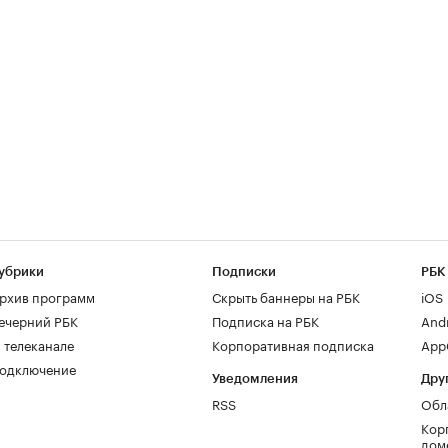
убрики
Подписки
РБК
рхив программ
Скрыть баннеры на РБК
iOS
ечерний РБК
Подписка на РБК
And
 телеканале
Корпоративная подписка
AppG
одключение
Уведомления
Дру
RSS
Обл
Кор
дом