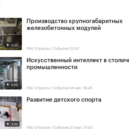
Производство крупногабаритных
железобетонных модулей
3:00
РБК Отрасли / Событие
12:50
Искусственный интеллект в столич
промышленности
3:00
РБК Отрасли / Событие
06 авг, 16:45
Развитие детского спорта
3:00
РБК Отрасли / Событие
31 июл, 17:50