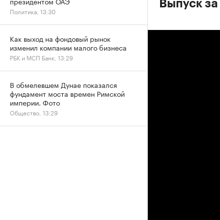
президентом ОАЭ
Выпуск за
Политика, 13:30
Как выход на фондовый рынок
изменил компании малого бизнеса
РБК и МСП Банк, 13:29
В обмелевшем Дунае показался
фундамент моста времен Римской
империи. Фото
Общество, 13:29