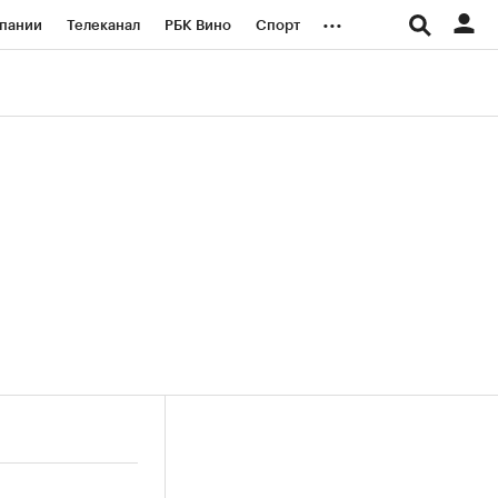
...
пании
Телеканал
РБК Вино
Спорт
ые проекты
Город
Стиль
Крипто
Спецпроекты СПб
логии и медиа
Финансы