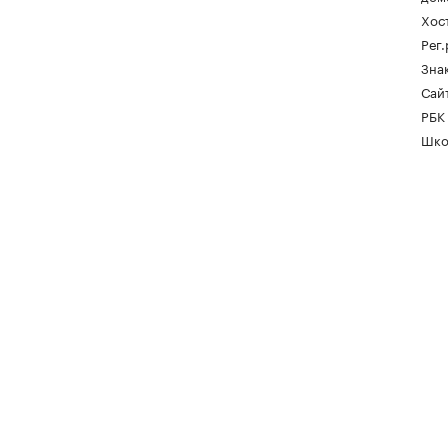
Хос
Рег
Зна
Сайт
РБК
Шко