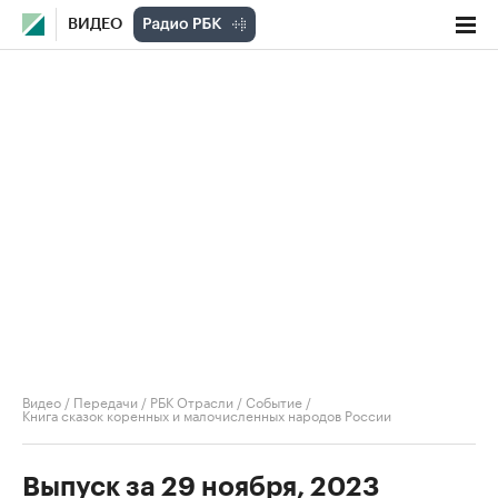
ВИДЕО
Видео
/
Передачи
/
РБК Отрасли / Событие
/
Книга сказок коренных и малочисленных народов России
Выпуск за 29 ноября, 2023