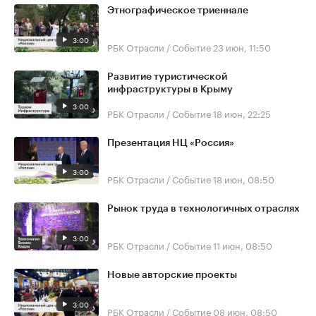
Этнографическое триеннале
3:00
РБК Отрасли / Событие
23 июн, 11:50
Развитие туристической
инфраструктуры в Крыму
3:00
РБК Отрасли / Событие
18 июн, 22:25
Презентация НЦ «Россия»
3:00
РБК Отрасли / Событие
18 июн, 08:50
Рынок труда в технологичных отраслях
3:00
РБК Отрасли / Событие
11 июн, 08:50
Новые авторские проекты
3:00
РБК Отрасли / Событие
08 июн, 08:50