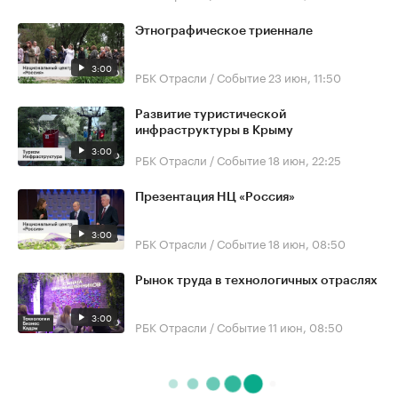
Этнографическое триеннале
3:00
РБК Отрасли / Событие
23 июн, 11:50
Развитие туристической
инфраструктуры в Крыму
3:00
РБК Отрасли / Событие
18 июн, 22:25
Презентация НЦ «Россия»
3:00
РБК Отрасли / Событие
18 июн, 08:50
Рынок труда в технологичных отраслях
3:00
РБК Отрасли / Событие
11 июн, 08:50