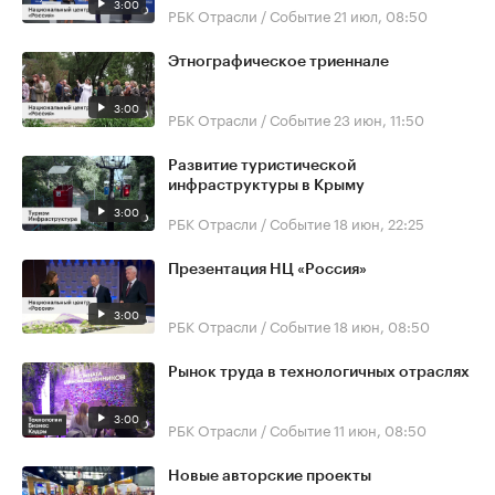
3:00
РБК Отрасли / Событие
21 июл, 08:50
Этнографическое триеннале
3:00
РБК Отрасли / Событие
23 июн, 11:50
Развитие туристической
инфраструктуры в Крыму
3:00
РБК Отрасли / Событие
18 июн, 22:25
Презентация НЦ «Россия»
3:00
РБК Отрасли / Событие
18 июн, 08:50
Рынок труда в технологичных отраслях
3:00
РБК Отрасли / Событие
11 июн, 08:50
Новые авторские проекты