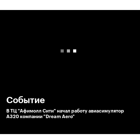
00:00
/
00:00
Событие
В ТЦ "Афимолл Сити" начал работу авиасимулятор
А320 компании "Dream Aero"