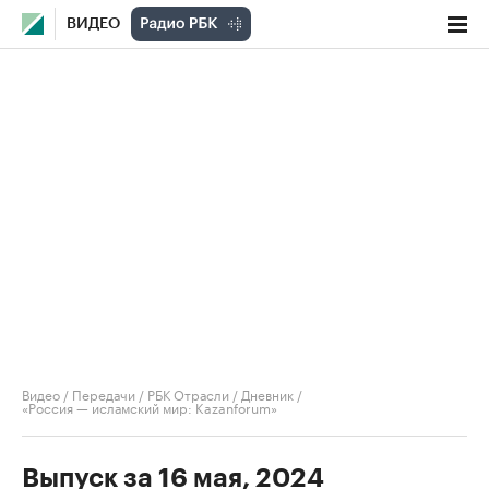
ВИДЕО
Видео
/
Передачи
/
РБК Отрасли / Дневник
/
«Россия — исламский мир: Kazanforum»
Выпуск за 16 мая, 2024