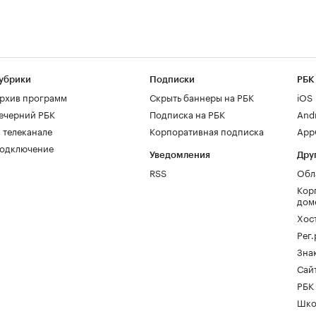
убрики
Подписки
РБК
рхив программ
Скрыть баннеры на РБК
iOS
ечерний РБК
Подписка на РБК
And
 телеканале
Корпоративная подписка
AppG
одключение
Уведомления
Дру
RSS
Обл
Кор
дом
Хос
Рег
Зна
Сайт
РБК
Шко