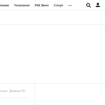
...
пании
Телеканал
РБК Вино
Спорт
ые проекты
Город
Стиль
Крипто
Спецпроекты СПб
логии и медиа
Финансы
ссии». Дневник 02