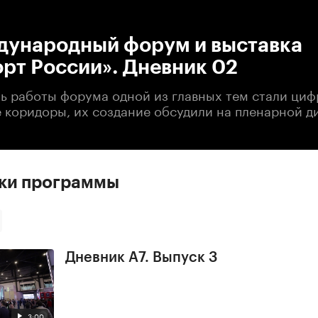
:00
/
00:00
дународный форум и выставка
рт России». Дневник 02
нь работы форума одной из главных тем стали ци
 коридоры, их создание обсудили на пленарной д
ски программы
Дневник А7. Выпуск 3
3:00