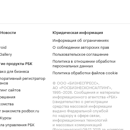
 Новости
Юридическая информация
Информация об ограничениях
roid
О соблюдении авторских прав
allery
Пользовательское соглашение
Политика в отношении обработки
гие продукты РБК
персональных данных
ако для бизнеса
Политика обработки файлов cookie
поративный регистратор
енов
© ООО «БИЗНЕСПРЕСС»,
АО «РОСБИЗНЕСКОНСАЛТИНГ»,
тинг сайтов
1995–2026
. Сообщения и материалы
.решения
информационного агентства «РБК»
(свидетельство о регистрации
комства
средства массовой информации
 знакомств podbor.ru
выдано Федеральной службой
по надзору в сфере связи,
 Курсы
информационных технологий
ла управления РБК
и массовых коммуникаций
(Роскомнадзор) 09.12.2015 за номером