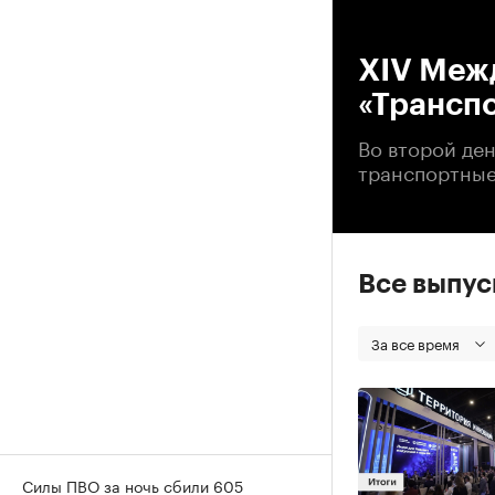
00
XIV Меж
«Транспо
Во второй де
транспортные
Все выпу
За все время
Силы ПВО за ночь сбили 605