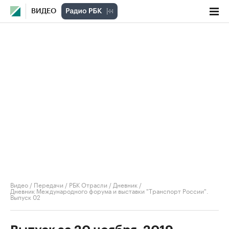
ВИДЕО
Видео
/
Передачи
/
РБК Отрасли / Дневник
/
Дневник Международного форума и выставки "Транспорт России".
Выпуск 02