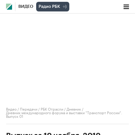
ВИДЕО
Видео
/
Передачи
/
РБК Отрасли / Дневник
/
Дневник международного форума и выставки "Транспорт России".
Выпуск 01