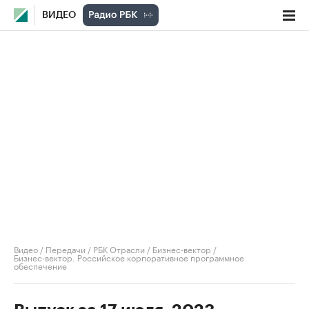
ВИДЕО
Видео
/
Передачи
/
РБК Отрасли / Бизнес-вектор
/
Бизнес-вектор. Российское корпоративное программное
обеспечение