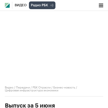
ВИДЕО
Видео
/
Передачи
/
РБК Отрасли / Бизнес-новость
/
Цифровая инфраструктура экономики
Выпуск за 5 июня