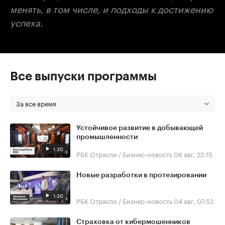
менять, в том числе, и подходы к достижению
успеха.
Все выпуски программы
За все время
Устойчивое развитие в добывающей
промышленности
1:30
РБК Отрасли / Бизнес-новость
06 авг, 22:15
Новые разработки в протезировании
1:30
РБК Отрасли / Бизнес-новость
04 авг, 07:52
Страховка от кибермошенников