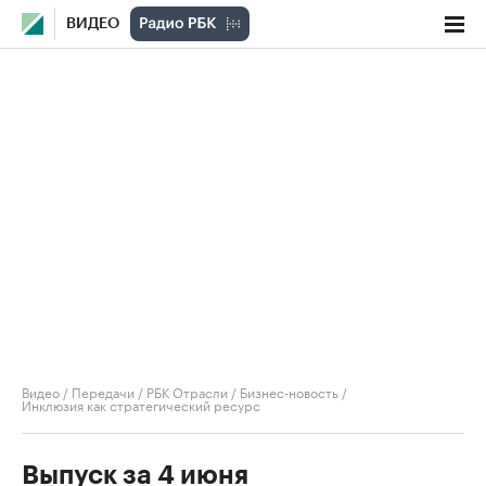
ВИДЕО
Видео
/
Передачи
/
РБК Отрасли / Бизнес-новость
/
Инклюзия как стратегический ресурс
Выпуск за 4 июня