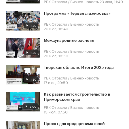
РБК Отрасли / Бизнес-новость
23 июл, 11:40
Программа «Первая стажировка»
РБК Отрасли / Бизнес-новость
1:30
20 июл, 16:40
Международные расчеты
РБК Отрасли / Бизнес-новость
1:30
20 июл, 13:50
Тверская область. Итоги 2025 года
РБК Отрасли / Бизнес-новость
1:30
17 июл, 20:50
Как развивается строительство в
Приморском крае
3:00
РБК Отрасли / Бизнес-новость
13 июл, 07:50
Проект для предпринимателей