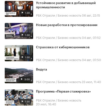
Устойчивое развитие в добывающей
промышленности
1:30
РБК Отрасли / Бизнес-новость
06 авг, 22:15
Новые разработки в протезировании
1:30
РБК Отрасли / Бизнес-новость
04 авг, 07:52
Страховка от кибермошенников
1:30
РБК Отрасли / Бизнес-новость
04 авг, 07:50
Ведуга
3:00
РБК Отрасли / Бизнес-новость
23 июл, 11:40
Программа «Первая стажировка»
РБК Отрасли / Бизнес-новость
1:30
20 июл, 16:40