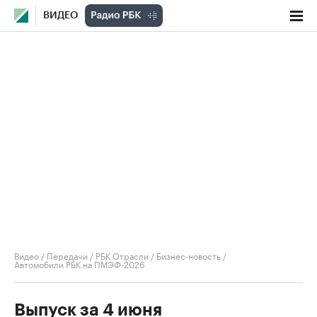
ВИДЕО
Видео
/
Передачи
/
РБК Отрасли / Бизнес-новость
/
Автомобили РБК на ПМЭФ-2026
Выпуск за 4 июня