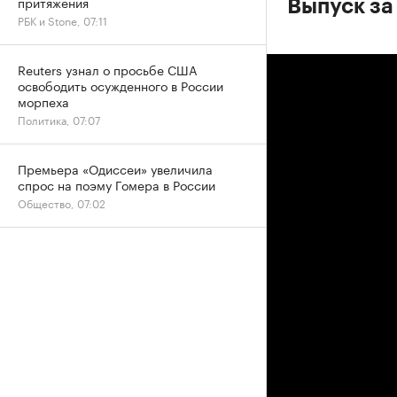
притяжения
Выпуск за
РБК и Stone, 07:11
Reuters узнал о просьбе США
освободить осужденного в России
морпеха
Политика, 07:07
Премьера «Одиссеи» увеличила
спрос на поэму Гомера в России
Общество, 07:02