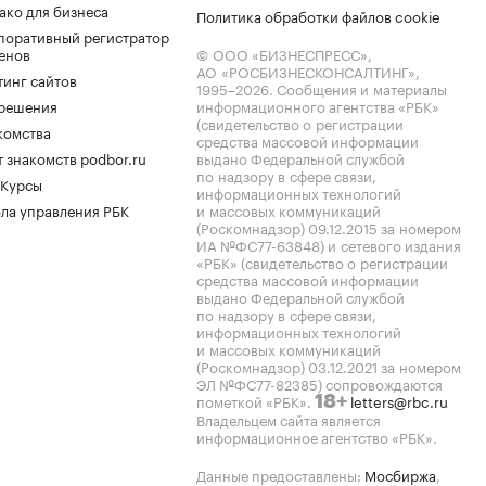
ако для бизнеса
Политика обработки файлов cookie
поративный регистратор
енов
© ООО «БИЗНЕСПРЕСС»,
АО «РОСБИЗНЕСКОНСАЛТИНГ»,
тинг сайтов
1995–2026
. Сообщения и материалы
.решения
информационного агентства «РБК»
(свидетельство о регистрации
комства
средства массовой информации
 знакомств podbor.ru
выдано Федеральной службой
по надзору в сфере связи,
 Курсы
информационных технологий
ла управления РБК
и массовых коммуникаций
(Роскомнадзор) 09.12.2015 за номером
ИА №ФС77-63848) и сетевого издания
«РБК» (свидетельство о регистрации
средства массовой информации
выдано Федеральной службой
по надзору в сфере связи,
информационных технологий
и массовых коммуникаций
(Роскомнадзор) 03.12.2021 за номером
ЭЛ №ФС77-82385) сопровождаются
пометкой «РБК».
letters@rbc.ru
18+
Владельцем сайта является
информационное агентство «РБК».
Данные предоставлены:
Мосбиржа
,