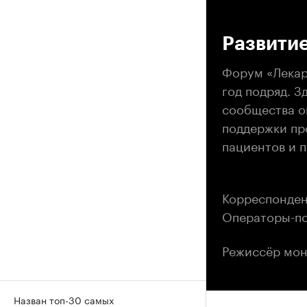
00
Развити
Форум «Лекар
год подряд. З
сообщества о
поддержки пр
пациентов и 
Корреспонден
Операторы-по
Режиссёр мон
Назван топ-30 самых