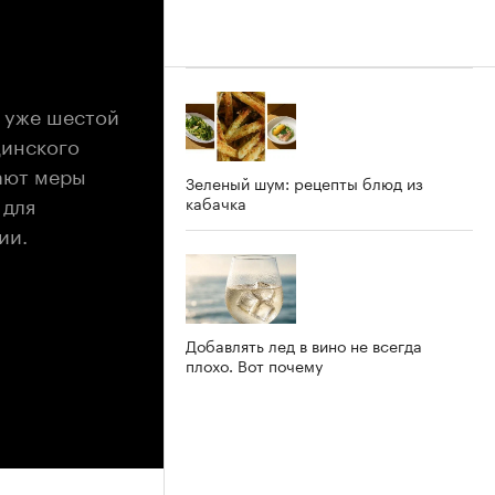
 уже шестой
цинского
ают меры
Зеленый шум: рецепты блюд из
 для
кабачка
ии.
Добавлять лед в вино не всегда
плохо. Вот почему