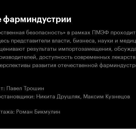
:00
/
00:00
е фарминдустрии
ственная безопасность» в рамках ПМЭФ проходит
десь представители власти, бизнеса, науки и меди
ценивают результаты импортозамещения, обсужд
оизводителей, доступность современных лекарств
перспективы развития отечественной фарминдустр
т: Павел Трошин
становщики: Никита Друшляк, Максим Кузнецов
тажа: Роман Бикмулин