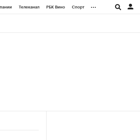
...
пании
Телеканал
РБК Вино
Спорт
ые проекты
Город
Стиль
Крипто
Спецпроекты СПб
логии и медиа
Финансы