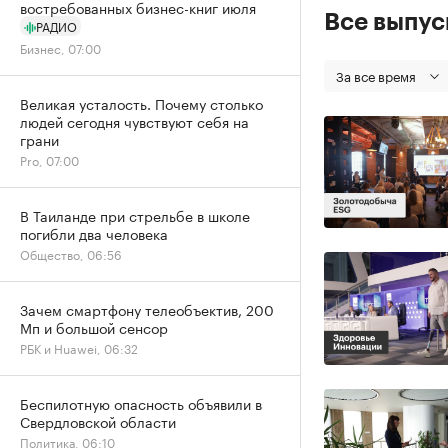
востребованных бизнес-книг июля
Все выпу
РАДИО
Бизнес, 07:00
За все время
Великая усталость. Почему столько
людей сегодня чувствуют себя на
грани
Pro, 07:00
В Таиланде при стрельбе в школе
погибли два человека
Общество, 06:56
Зачем смартфону телеобъектив, 200
Мп и большой сенсор
РБК и Huawei, 06:32
Беспилотную опасность объявили в
Свердловской области
Политика, 06:10