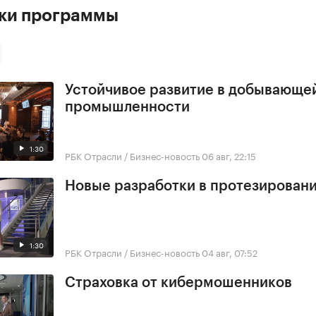
ски программы
Устойчивое развитие в добывающе
промышленности
1:30
РБК Отрасли / Бизнес-новость
06 авг, 22:15
Новые разработки в протезирован
1:30
РБК Отрасли / Бизнес-новость
04 авг, 07:52
Страховка от кибермошенников