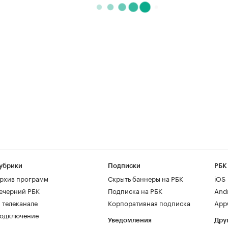
убрики
Подписки
РБК
рхив программ
Скрыть баннеры на РБК
iOS
ечерний РБК
Подписка на РБК
And
 телеканале
Корпоративная подписка
AppG
одключение
Уведомления
Дру