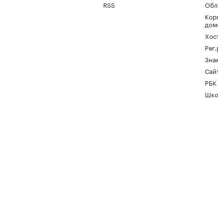
RSS
Обл
Кор
дом
Хос
Рег
Зна
Сайт
РБК
Шко