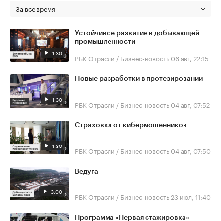
За все время
Устойчивое развитие в добывающей
промышленности
1:30
РБК Отрасли / Бизнес-новость
06 авг, 22:15
Новые разработки в протезировании
1:30
РБК Отрасли / Бизнес-новость
04 авг, 07:52
Страховка от кибермошенников
1:30
РБК Отрасли / Бизнес-новость
04 авг, 07:50
Ведуга
3:00
РБК Отрасли / Бизнес-новость
23 июл, 11:40
Программа «Первая стажировка»