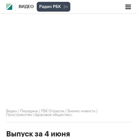
ВИДЕО
Видео
/
Передачи
/
РБК Отрасли / Бизнес-новость
/
Пространство «Здоровое общество»
Выпуск за 4 июня