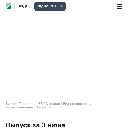
ВИДЕО
Видео
/
Передачи
/
РБК Отрасли / Бизнес-новость
/
Новая концепция в банкинге
Выпуск за 3 июня