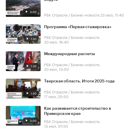
3:00
РБК Отрасли / Бизнес-новость
23 июл, 11:40
Программа «Первая стажировка»
РБК Отрасли / Бизнес-новость
1:30
20 июл, 16:40
Международные расчеты
РБК Отрасли / Бизнес-новость
1:30
20 июл, 13:50
Тверская область. Итоги 2025 года
РБК Отрасли / Бизнес-новость
1:30
17 июл, 20:50
Как развивается строительство в
Приморском крае
3:00
РБК Отрасли / Бизнес-новость
13 июл, 07:50