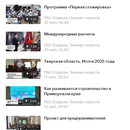
Программа «Первая стажировка»
РБК Отрасли / Бизнес-новость
1:30
20 июл, 16:40
Международные расчеты
РБК Отрасли / Бизнес-новость
1:30
20 июл, 13:50
Тверская область. Итоги 2025 года
РБК Отрасли / Бизнес-новость
1:30
17 июл, 20:50
Как развивается строительство в
Приморском крае
3:00
РБК Отрасли / Бизнес-новость
13 июл, 07:50
Проект для предпринимателей