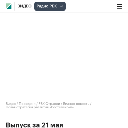
ВИДЕО
Видео
/
Передачи
/
РБК Отрасли / Бизнес-новость
/
Новая стратегия развития «Ростелекома»
Выпуск за 21 мая