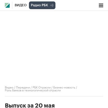
ВИДЕО
Видео
/
Передачи
/
РБК Отрасли / Бизнес-новость
/
Роль банков в технологической отрасли
Выпуск за 20 мая