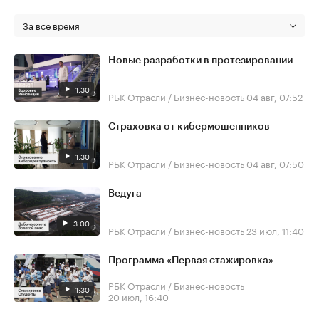
За все время
Новые разработки в протезировании
1:30
РБК Отрасли / Бизнес-новость
04 авг, 07:52
Страховка от кибермошенников
1:30
РБК Отрасли / Бизнес-новость
04 авг, 07:50
Ведуга
3:00
РБК Отрасли / Бизнес-новость
23 июл, 11:40
Программа «Первая стажировка»
РБК Отрасли / Бизнес-новость
1:30
20 июл, 16:40