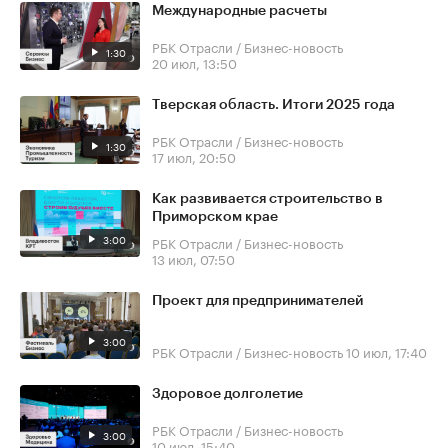
Международные расчеты
РБК Отрасли / Бизнес-новость
1:30
20 июл, 13:50
Тверская область. Итоги 2025 года
РБК Отрасли / Бизнес-новость
1:30
17 июл, 20:50
Как развивается строительство в
Приморском крае
3:00
РБК Отрасли / Бизнес-новость
13 июл, 07:50
Проект для предпринимателей
3:00
РБК Отрасли / Бизнес-новость
10 июл, 17:40
Здоровое долголетие
РБК Отрасли / Бизнес-новость
3:00
10 июл, 15:40