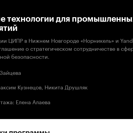
:00
/
00:00
е технологии для промышленны
ятий
ии ЦИПР в Нижнем Новгороде «Норникель» и Yand
глашение о стратегическом сотрудничестве в сфе
ной безопасности.
 Зайцева
аксим Кузнецов, Никита Друшляк
тажа: Елена Алаева
ски программы