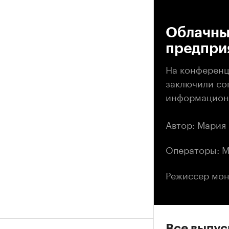
00
Облачны
предпри
На конференц
заключили со
информацион
Автор: Мария
Операторы: М
Режиссер мон
Все выпу