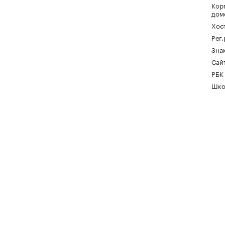
Кор
дом
Хос
Рег
Зна
Сайт
РБК
Шко