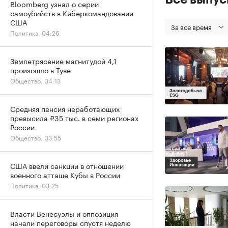
Bloomberg узнал о серии
самоубийств в Киберкомандовании
США
За все время
Политика, 04:26
Землетрясение магнитудой 4,1
произошло в Туве
Общество, 04:13
Средняя пенсия неработающих
превысила ₽35 тыс. в семи регионах
России
Общество, 03:55
США ввели санкции в отношении
военного атташе Кубы в России
Политика, 03:25
Власти Венесуэлы и оппозиция
начали переговоры спустя неделю