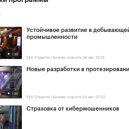
Устойчивое развитие в добывающе
промышленности
1:30
РБК Отрасли / Бизнес-новость
06 авг, 22:15
Новые разработки в протезирован
1:30
РБК Отрасли / Бизнес-новость
04 авг, 07:52
Страховка от кибермошенников