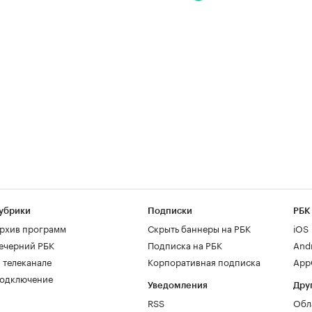
убрики
Подписки
РБК
рхив программ
Скрыть баннеры на РБК
iOS
ечерний РБК
Подписка на РБК
And
 телеканале
Корпоративная подписка
AppG
одключение
Уведомления
Дру
RSS
Обл