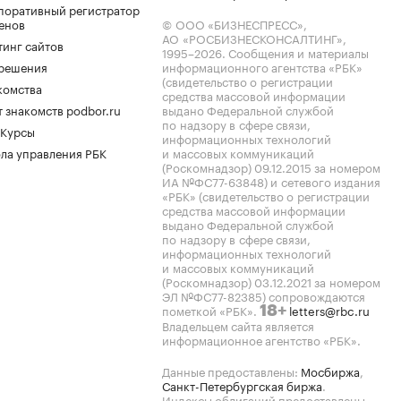
поративный регистратор
енов
© ООО «БИЗНЕСПРЕСС»,
АО «РОСБИЗНЕСКОНСАЛТИНГ»,
тинг сайтов
1995–2026
. Сообщения и материалы
.решения
информационного агентства «РБК»
(свидетельство о регистрации
комства
средства массовой информации
 знакомств podbor.ru
выдано Федеральной службой
по надзору в сфере связи,
 Курсы
информационных технологий
ла управления РБК
и массовых коммуникаций
(Роскомнадзор) 09.12.2015 за номером
ИА №ФС77-63848) и сетевого издания
«РБК» (свидетельство о регистрации
средства массовой информации
выдано Федеральной службой
по надзору в сфере связи,
информационных технологий
и массовых коммуникаций
(Роскомнадзор) 03.12.2021 за номером
ЭЛ №ФС77-82385) сопровождаются
пометкой «РБК».
letters@rbc.ru
18+
Владельцем сайта является
информационное агентство «РБК».
Данные предоставлены:
Мосбиржа
,
Санкт-Петербургская биржа
.
Индексы облигаций предоставлены