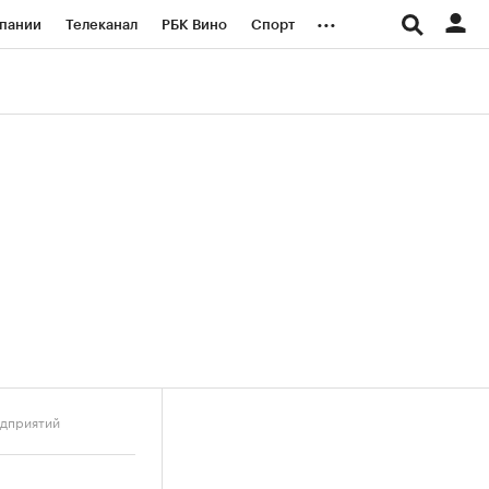
...
пании
Телеканал
РБК Вино
Спорт
ые проекты
Город
Стиль
Крипто
Спецпроекты СПб
логии и медиа
Финансы
едприятий