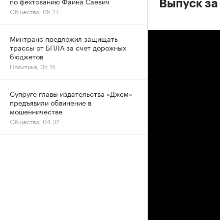
по фехтованию Фаина Саевич
Выпуск за
Общество, 05:27
Минтранс предложил защищать
трассы от БПЛА за счет дорожных
бюджетов
Политика, 05:15
Супруге главы издательства «Джем»
предъявили обвинение в
мошенничестве
Общество, 04:32