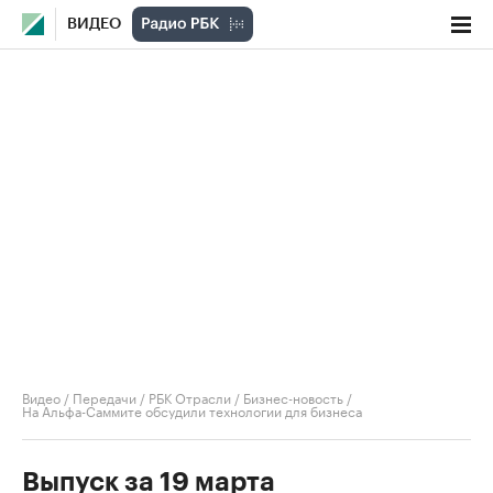
ВИДЕО
Видео
/
Передачи
/
РБК Отрасли / Бизнес-новость
/
На Альфа-Саммите обсудили технологии для бизнеса
Выпуск за 19 марта