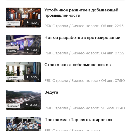
Устойчивое развитие в добывающей
промышленности
1:30
РБК Отрасли / Бизнес-новость
06 авг, 22:15
Новые разработки в протезировании
1:30
РБК Отрасли / Бизнес-новость
04 авг, 07:52
Страховка от кибермошенников
1:30
РБК Отрасли / Бизнес-новость
04 авг, 07:50
Ведуга
3:00
РБК Отрасли / Бизнес-новость
23 июл, 11:40
Программа «Первая стажировка»
РБК Отрасли / Бизнес-новость