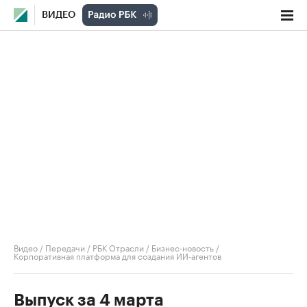
ВИДЕО
Видео
/
Передачи
/
РБК Отрасли / Бизнес-новость
/
Корпоративная платформа для создания ИИ-агентов
Выпуск за 4 марта