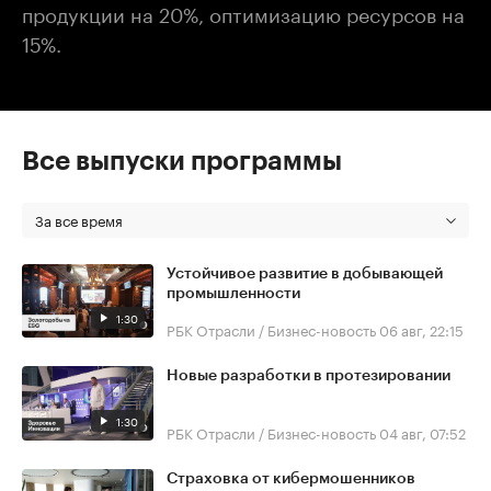
продукции на 20%, оптимизацию ресурсов на
15%.
Все выпуски программы
За все время
Устойчивое развитие в добывающей
промышленности
1:30
РБК Отрасли / Бизнес-новость
06 авг, 22:15
Новые разработки в протезировании
1:30
РБК Отрасли / Бизнес-новость
04 авг, 07:52
Страховка от кибермошенников