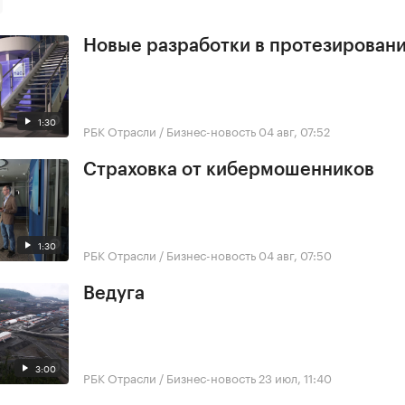
Новые разработки в протезирован
1:30
РБК Отрасли / Бизнес-новость
04 авг, 07:52
Страховка от кибермошенников
1:30
РБК Отрасли / Бизнес-новость
04 авг, 07:50
Ведуга
3:00
РБК Отрасли / Бизнес-новость
23 июл, 11:40