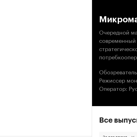
00
Микрома
Очередной ма
современный ф
стратегическ
потребкоопер
Обозреватель
Режиссер мон
Оператор: Ру
Все выпу
За все время