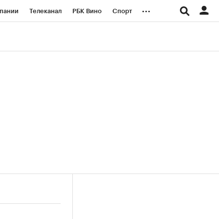
...
пании
Телеканал
РБК Вино
Спорт
ые проекты
Город
Стиль
Крипто
Спецпроекты СПб
логии и медиа
Финансы