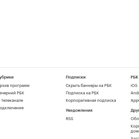
убрики
Подписки
РБК
рхив программ
Скрыть баннеры на РБК
iOS
ечерний РБК
Подписка на РБК
And
 телеканале
Корпоративная подписка
AppG
одключение
Уведомления
Дру
RSS
Обл
Кор
дом
Хос