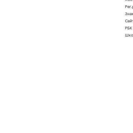
Рег
Зна
Сайт
РБК
Шко