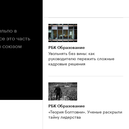
ельпо в
се это часть
и союзом
РБК Образование
Увольнять без вины: как
руководителю пережить сложные
кадровые решения
РБК Образование
«Теория болтовни». Ученые раскрыли
тайну лидерства