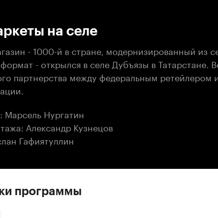
:00
/
00:00
ркеты на селе
газин - 1000-й в стране, модернизированный из с
ормат - открылся в селе Дубъязы в Татарстане. В
ого партнерства между федеральным ретейлером 
ации.
: Марсель Нургатин
тажа: Александр Кузнецов
слан Гафиятуллин
ски программы