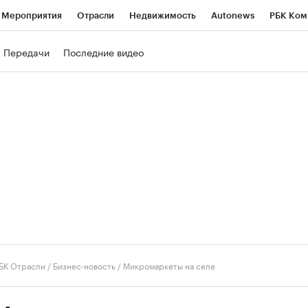
Мероприятия
Отрасли
Недвижимость
Autonews
РБК Ком
ние
РБК Курсы
РБК Life
Тренды
Визионеры
Национальн
Передачи
Последние видео
б
Исследования
Кредитные рейтинги
Франшизы
Газета
роверка контрагентов
Политика
Экономика
Бизнес
Техно
БК Отрасли / Бизнес-новость
/
Микромаркеты на селе