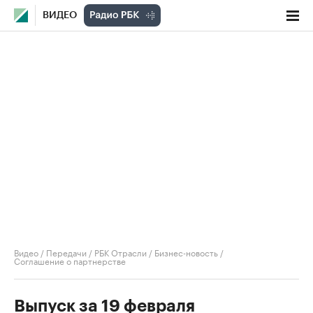
ВИДЕО
Видео
/
Передачи
/
РБК Отрасли / Бизнес-новость
/
Соглашение о партнерстве
Выпуск за 19 февраля