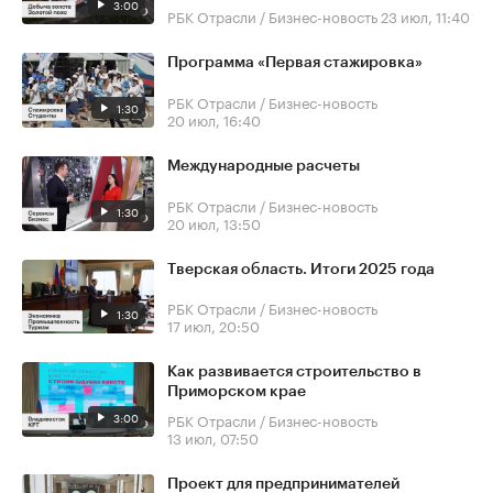
3:00
РБК Отрасли / Бизнес-новость
23 июл, 11:40
Программа «Первая стажировка»
РБК Отрасли / Бизнес-новость
1:30
20 июл, 16:40
Международные расчеты
РБК Отрасли / Бизнес-новость
1:30
20 июл, 13:50
Тверская область. Итоги 2025 года
РБК Отрасли / Бизнес-новость
1:30
17 июл, 20:50
Как развивается строительство в
Приморском крае
3:00
РБК Отрасли / Бизнес-новость
13 июл, 07:50
Проект для предпринимателей