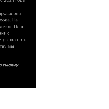
проведена
хода. На
ончен. План
нних
У рынка есть
ству мы
о тысячу