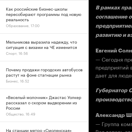
В рамках пра
Как российские бизнес-школы
пересобирают программы под новую
соглашение 
реальность
Образование, 17:00
предприятием
развитию и в
Мельникова выразила надежду, что
ситуация с визами на ЧЕ изменится
Евгений Солн
Спорт, 16:56
— Сегодня пре
предприятий в
Почему продажи городских автобусов
дает для люде
растут на фоне стагнации рынка
Бизнес, 16:52
Губернатор О
«Веселый молочник» Джастас Уолкер
производство
рассказал о скором выдворении из
России
Общество, 16:49
Александр Ша
— Группа ком
На станции метро «Смоленская»
Вот теперь эт