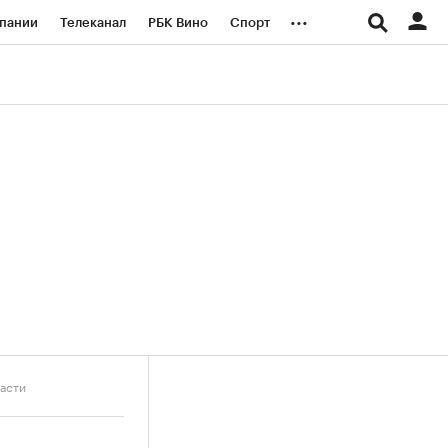
...
пании
Телеканал
РБК Вино
Спорт
ые проекты
Город
Стиль
Крипто
Спецпроекты СПб
логии и медиа
Финансы
асти