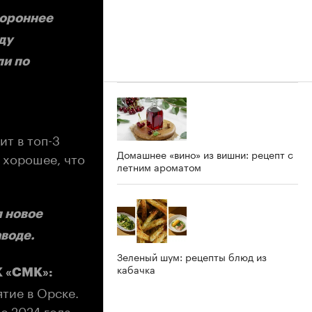
тороннее
ду
ли по
ит в топ-3
Домашнее «вино» из вишни: рецепт с
 хорошее, что
летним ароматом
 новое
аводе.
Зеленый шум: рецепты блюд из
кабачка
К «СМК»:
тие в Орске.
с 2024 года