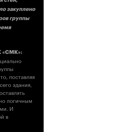
ыло закуплено
ров группы
ремя
К «СМК»:
ициально
руппы
то, поставляя
сего здания,
поставлять
тно логичным
ми. И
й в