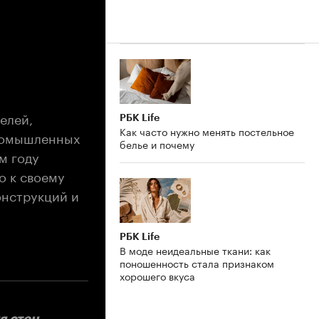
елей,
РБК Life
Как часто нужно менять постельное
промышленных
белье и почему
м году
о к своему
онструкций и
РБК Life
В моде неидеальные ткани: как
поношенность стала признаком
хорошего вкуса
я стен,