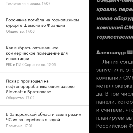
Технологии и медиа, 17:07
кровли, пере
новое оборуд
Россиянка погибла на горнолыжном
курорте Шамони во Франции
компаний СМ
Общество, 17:06
торжественно
Как выбрать оптимальное
коммерческое помещение для
Александр Ша
инвестиций
— Линия сэнд
РБК и ПИК Серия плюс, 17:05
запустили, эт
компаний СМК
Пожар произошел на
металлокарка
нефтеперерабатывающем заводе
Slovnaft в Братиславе
да. В том чис
Общество, 17:02
панели, кото
и считаем, чт
В Запорожской области ввели режим
планируем вы
ЧС из-за перебоев с водой
Российской Ф
Политика, 17:01