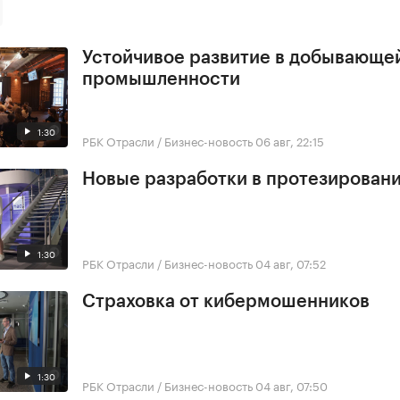
Устойчивое развитие в добывающе
промышленности
1:30
РБК Отрасли / Бизнес-новость
06 авг, 22:15
Новые разработки в протезирован
1:30
РБК Отрасли / Бизнес-новость
04 авг, 07:52
Страховка от кибермошенников
1:30
РБК Отрасли / Бизнес-новость
04 авг, 07:50