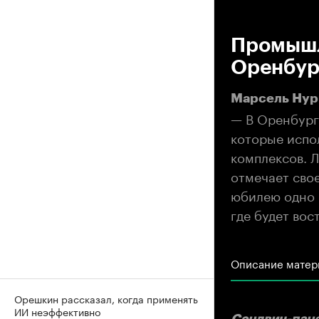
00
Промышл
Оренбур
Марсель Нург
— В Оренбург
которые испо
комплексов. Л
отмечает свое
юбилею одно 
где будет вос
Описание матер
Орешкин рассказал, когда применять
ИИ неэффективно
Сэндвич-пане