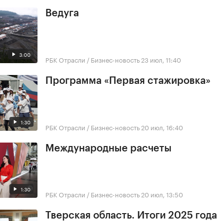
Ведуга
3:00
РБК Отрасли / Бизнес-новость
23 июл, 11:40
Программа «Первая стажировка»
1:30
РБК Отрасли / Бизнес-новость
20 июл, 16:40
Международные расчеты
1:30
РБК Отрасли / Бизнес-новость
20 июл, 13:50
Тверская область. Итоги 2025 года