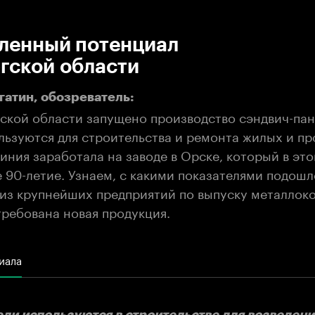
:00
/
00:00
енный потенциал
гской области
атин, обозреватель:
ской области запущено производство сэндвич-пан
льзуются для строительства и ремонта жилых и 
иния заработала на заводе в Орске, который в это
 90-летие. Узнаем, с какими показателями подошл
из крупнейших предприятий по выпуску металлок
требована новая продукция.
иала
ли используются в строительстве для возведени