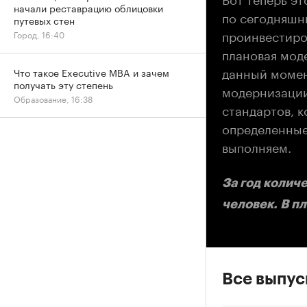
начали реставрацию облицовки
по сегодняшни
путевых стен
проинвестиро
Город, 16:40
плановая мод
данный момен
Что такое Executive MBA и зачем
получать эту степень
модернизации
Образование, 16:38
стандартов, к
определенные
выполняем.
За год колич
человек. В п
Все выпу