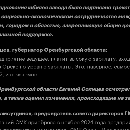
зднования юбилея завода было подписано трехс
о социально-экономическом сотрудничестве меж
, городом и областью, закрепляющее общие це
заимной поддержке.
цев, губернатор Оренбургской области:
дприятие ведущее, платит высокую зарплату, вход
 Орске по уровню зарплаты. Это, наверное, самое
й, и осязаемое.
ренбургской области Евгений Солнцев осмотрел
, а также оценил изменения, происходящие на з
мсутдинов, председатель совета директоров Г
паний СМК приобрела в ноябре 2024 года предприя
о предприятие называется «СМК Орск». И за время 