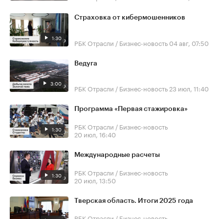
Страховка от кибермошенников
1:30
РБК Отрасли / Бизнес-новость
04 авг, 07:50
Ведуга
3:00
РБК Отрасли / Бизнес-новость
23 июл, 11:40
Программа «Первая стажировка»
РБК Отрасли / Бизнес-новость
1:30
20 июл, 16:40
Международные расчеты
РБК Отрасли / Бизнес-новость
1:30
20 июл, 13:50
Тверская область. Итоги 2025 года
РБК Отрасли / Бизнес-новость