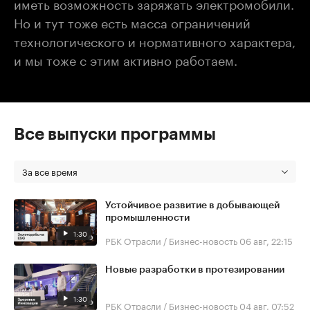
иметь возможность заряжать электромобили.
Но и тут тоже есть масса ограничений
технологического и нормативного характера,
и мы тоже с этим активно работаем.
Все выпуски программы
За все время
Устойчивое развитие в добывающей
промышленности
1:30
РБК Отрасли / Бизнес-новость
06 авг, 22:15
Новые разработки в протезировании
1:30
РБК Отрасли / Бизнес-новость
04 авг, 07:52