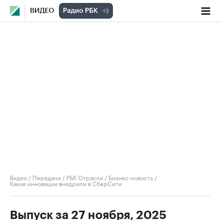
ВИДЕО
Видео
/
Передачи
/
РБК Отрасли / Бизнес-новость
/
Какие инновации внедрили в СберСити
Выпуск за 27 ноября, 2025