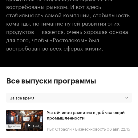
востребованы рынком. И вот здесь
стабильность самой компании, стабильность
команды, понимание путей развития этих
продуктов — кажется, очень хорошая основа
для того, чтобы «Ростелеком» был
востребован во всех сферах жизни.
Все выпуски программы
За все время
Устойчивое развитие в добывающей
промышленности
1:30
РБК Отрасли / Бизнес-новость
06 авг, 22:15