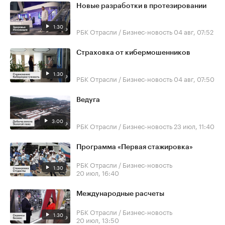
Новые разработки в протезировании
1:30
РБК Отрасли / Бизнес-новость
04 авг, 07:52
Страховка от кибермошенников
1:30
РБК Отрасли / Бизнес-новость
04 авг, 07:50
Ведуга
3:00
РБК Отрасли / Бизнес-новость
23 июл, 11:40
Программа «Первая стажировка»
РБК Отрасли / Бизнес-новость
1:30
20 июл, 16:40
Международные расчеты
РБК Отрасли / Бизнес-новость
1:30
20 июл, 13:50