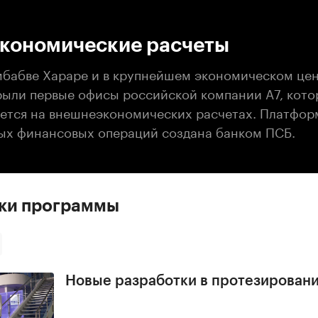
:00
/
00:00
кономические расчеты
мбабве Хараре и в крупнейшем экономическом це
рыли первые офисы российской компании А7, кото
ется на внешнеэкономических расчетах. Платфор
х финансовых операций создана банком ПСБ.
ски программы
Новые разработки в протезирован