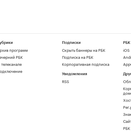
убрики
Подписки
РБК
рхив программ
Скрыть баннеры на РБК
iOS
ечерний РБК
Подписка на РБК
And
 телеканале
Корпоративная подписка
AppG
одключение
Уведомления
Дру
RSS
Обл
Кор
дом
Хос
Рег
Зна
Сайт
РБК