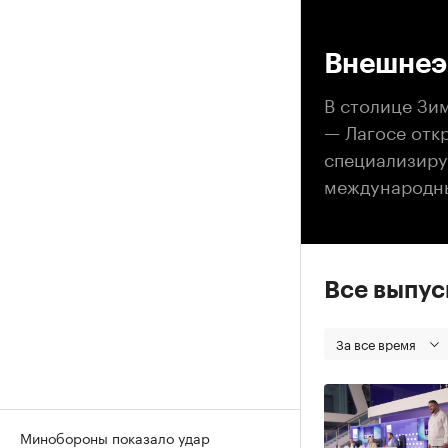
00
Внешнеэ
В столице Зи
— Лагосе отк
специализиру
международны
Все выпу
За все время
Минобороны показало удар