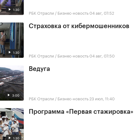
1:30
РБК Отрасли / Бизнес-новость
04 авг, 07:52
Страховка от кибермошенников
1:30
РБК Отрасли / Бизнес-новость
04 авг, 07:50
Ведуга
3:00
РБК Отрасли / Бизнес-новость
23 июл, 11:40
Программа «Первая стажировка»
1:30