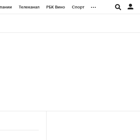
...
пании
Телеканал
РБК Вино
Спорт
ые проекты
Город
Стиль
Крипто
Спецпроекты СПб
логии и медиа
Финансы