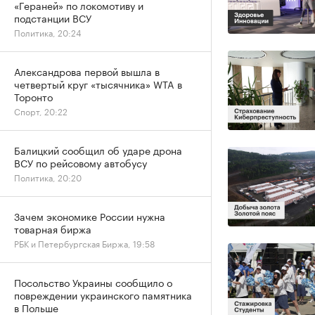
«Гераней» по локомотиву и
подстанции ВСУ
Политика, 20:24
Александрова первой вышла в
четвертый круг «тысячника» WTA в
Торонто
Спорт, 20:22
Балицкий сообщил об ударе дрона
ВСУ по рейсовому автобусу
Политика, 20:20
Зачем экономике России нужна
товарная биржа
РБК и Петербургская Биржа, 19:58
Посольство Украины сообщило о
повреждении украинского памятника
в Польше