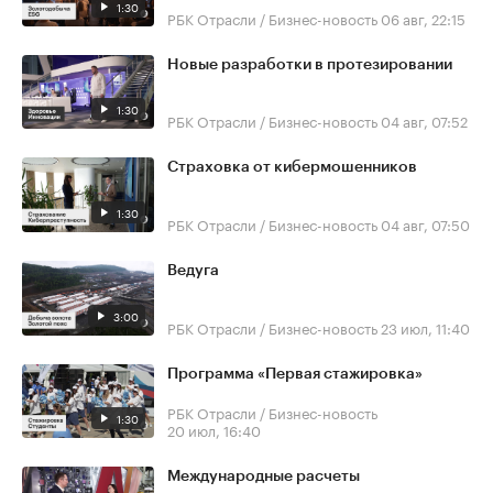
1:30
РБК Отрасли / Бизнес-новость
06 авг, 22:15
Новые разработки в протезировании
1:30
РБК Отрасли / Бизнес-новость
04 авг, 07:52
Страховка от кибермошенников
1:30
РБК Отрасли / Бизнес-новость
04 авг, 07:50
Ведуга
3:00
РБК Отрасли / Бизнес-новость
23 июл, 11:40
Программа «Первая стажировка»
РБК Отрасли / Бизнес-новость
1:30
20 июл, 16:40
Международные расчеты