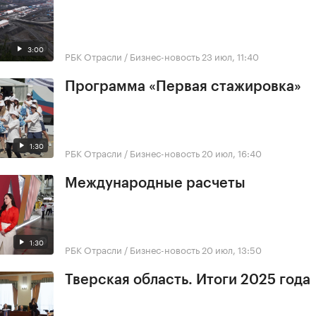
3:00
РБК Отрасли / Бизнес-новость
23 июл, 11:40
Программа «Первая стажировка»
1:30
РБК Отрасли / Бизнес-новость
20 июл, 16:40
Международные расчеты
1:30
РБК Отрасли / Бизнес-новость
20 июл, 13:50
Тверская область. Итоги 2025 года