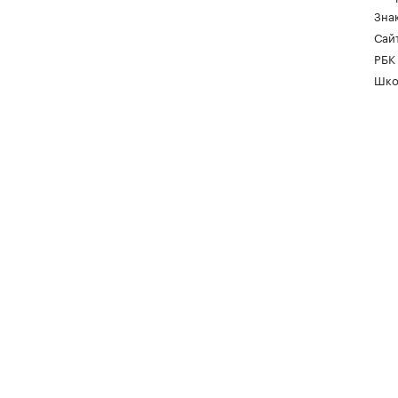
Зна
Сайт
РБК
Шко