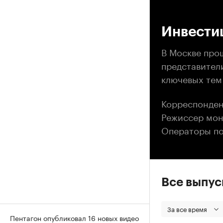
00
Инвести
В Москве про
представител
ключевых тем
Корреспонден
Режиссер мон
Операторы по
Все выпу
За все время
Пентагон опубликовал 16 новых видео