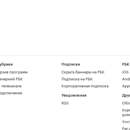
убрики
Подписки
РБК
рхив программ
Скрыть баннеры на РБК
iOS
ечерний РБК
Подписка на РБК
And
 телеканале
Корпоративная подписка
AppG
одключение
Уведомления
Дру
RSS
Обл
Кор
дом
Хос
Рег