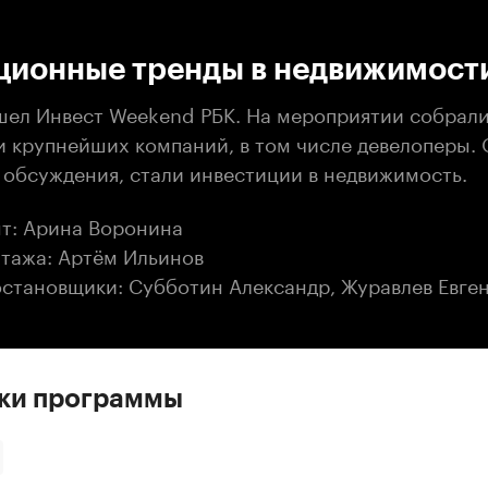
:00
/
00:00
ционные тренды в недвижимост
шел Инвест Weekend РБК. На мероприятии собрал
и крупнейших компаний, в том числе девелоперы. 
 обсуждения, стали инвестиции в недвижимость.
т: Арина Воронина
тажа: Артём Ильинов
становщики: Субботин Александр, Журавлев Евге
ски программы