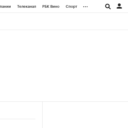
...
пании
Телеканал
РБК Вино
Спорт
ые проекты
Город
Стиль
Крипто
Спецпроекты СПб
логии и медиа
Финансы