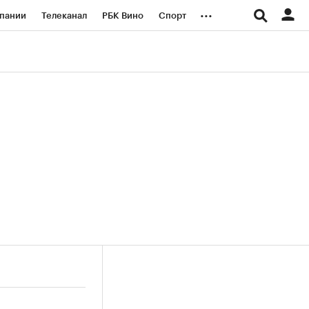
...
пании
Телеканал
РБК Вино
Спорт
ые проекты
Город
Стиль
Крипто
Спецпроекты СПб
логии и медиа
Финансы