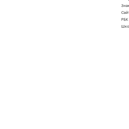
Зна
Сайт
РБК
Шко