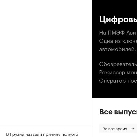
00
Цифровы
На ПМЭФ Авит
Одна из ключ
автомобилей, 
Обозреватель
Режиссер мон
Оператор-пос
Все выпу
За все время
В Грузии назвали причину полного