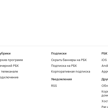
убрики
Подписки
РБК
рхив программ
Скрыть баннеры на РБК
iOS
ечерний РБК
Подписка на РБК
And
 телеканале
Корпоративная подписка
AppG
одключение
Уведомления
Дру
RSS
Обл
Кор
дом
Хос
Рег