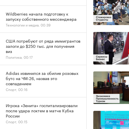
Wildberries начала подготовку к
запуску собственного мессенджера
Технологии и медиа, 00:39
США потребуют от ряда иммигрантов
залоги до $250 тыс. для получения
виз
Политика, 00:17
Adidas извинился за обилие розовых
бутс на ЧМ-26, назвав это
совпадением
Спорт, 00:16
Игрока «Зенита» госпитализировали
после удара локтем в матче Кубка
России
Спорт, 00:15