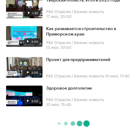
Тверская область. Итоги 2025 года
РБК Отрасли / Бизнес-новость
1:30
17 июл, 20:50
Как развивается строительство в
Приморском крае
3:00
РБК Отрасли / Бизнес-новость
13 июл, 07:50
Проект для предпринимателей
3:00
РБК Отрасли / Бизнес-новость
10 июл, 17:40
Здоровое долголетие
РБК Отрасли / Бизнес-новость
3:00
10 июл, 15:40