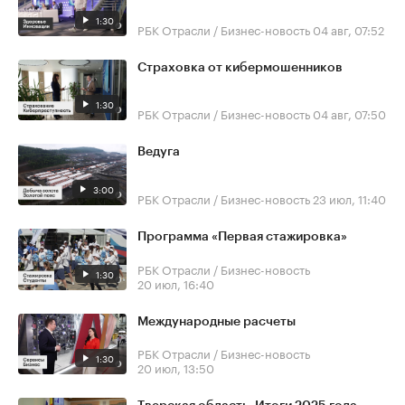
1:30
РБК Отрасли / Бизнес-новость
04 авг, 07:52
Страховка от кибермошенников
1:30
РБК Отрасли / Бизнес-новость
04 авг, 07:50
Ведуга
3:00
РБК Отрасли / Бизнес-новость
23 июл, 11:40
Программа «Первая стажировка»
РБК Отрасли / Бизнес-новость
1:30
20 июл, 16:40
Международные расчеты
РБК Отрасли / Бизнес-новость
1:30
20 июл, 13:50