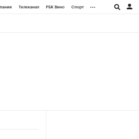
...
пании
Телеканал
РБК Вино
Спорт
ые проекты
Город
Стиль
Крипто
Спецпроекты СПб
логии и медиа
Финансы