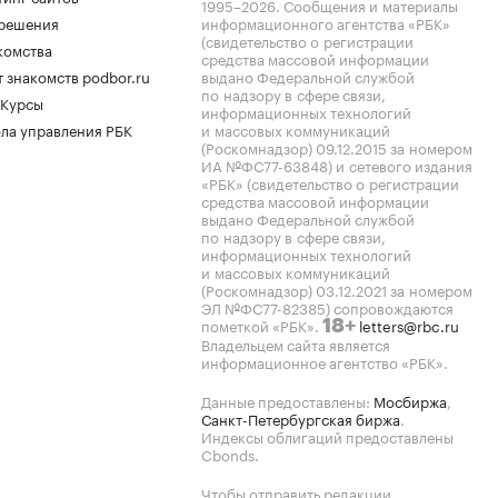
1995–2026
. Сообщения и материалы
.решения
информационного агентства «РБК»
(свидетельство о регистрации
комства
средства массовой информации
 знакомств podbor.ru
выдано Федеральной службой
по надзору в сфере связи,
 Курсы
информационных технологий
ла управления РБК
и массовых коммуникаций
(Роскомнадзор) 09.12.2015 за номером
ИА №ФС77-63848) и сетевого издания
«РБК» (свидетельство о регистрации
средства массовой информации
выдано Федеральной службой
по надзору в сфере связи,
информационных технологий
и массовых коммуникаций
(Роскомнадзор) 03.12.2021 за номером
ЭЛ №ФС77-82385) сопровождаются
пометкой «РБК».
letters@rbc.ru
18+
Владельцем сайта является
информационное агентство «РБК».
Данные предоставлены:
Мосбиржа
,
Санкт-Петербургская биржа
.
Индексы облигаций предоставлены
Cbonds.
Чтобы отправить редакции