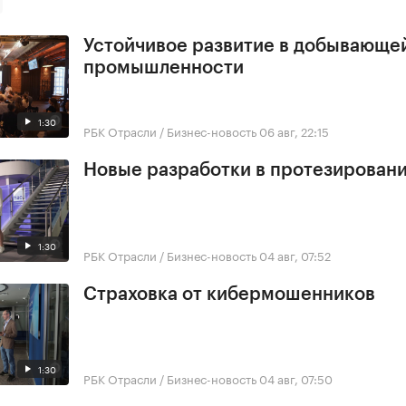
Устойчивое развитие в добывающе
промышленности
1:30
РБК Отрасли / Бизнес-новость
06 авг, 22:15
Новые разработки в протезирован
1:30
РБК Отрасли / Бизнес-новость
04 авг, 07:52
Страховка от кибермошенников
1:30
РБК Отрасли / Бизнес-новость
04 авг, 07:50