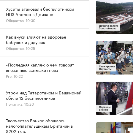
Хуситы атаковали беспилотником
НПЗ Aramco в Джизане
Общество, 10:30
Как внуки влияют на здоровье
бабушек и дедушек
Общество, 10:25
«Последняя капля»: о чем говорят
внезапные вспышки гнева
Pro, 10:22
Утром над Татарстаном и Башкирией
сбили 12 беспилотников
Политика, 10:20
Творчество Бэнкси обошлось
налогоплательщикам Британии в
$202 тыс.