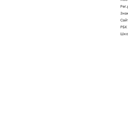
Рег
Зна
Сайт
РБК
Шко