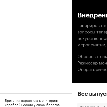
00
Внедрен
Генерировать
вопросы тепе
искусственно
мероприятии,
Обозреватель
Режиссер мон
Операторы-по
Все выпу
Британия нарастила мониторинг
кораблей России у своих берегов
За все время