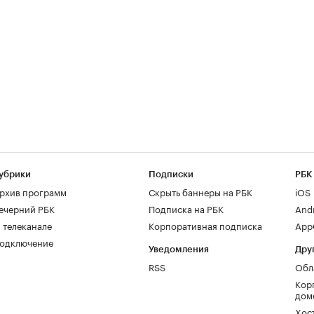
убрики
Подписки
РБК
рхив программ
Скрыть баннеры на РБК
iOS
ечерний РБК
Подписка на РБК
And
 телеканале
Корпоративная подписка
AppG
одключение
Уведомления
Дру
RSS
Обл
Кор
дом
Хос