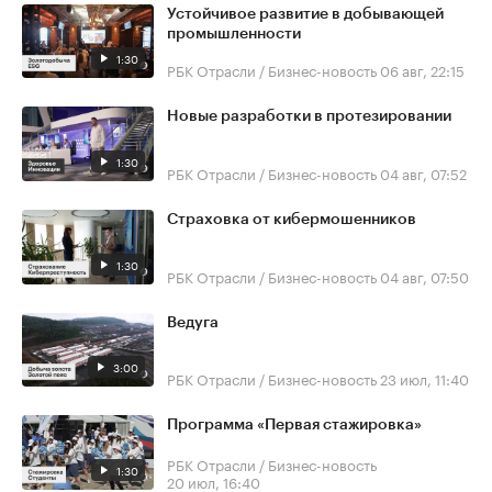
Устойчивое развитие в добывающей
промышленности
1:30
РБК Отрасли / Бизнес-новость
06 авг, 22:15
Новые разработки в протезировании
1:30
РБК Отрасли / Бизнес-новость
04 авг, 07:52
Страховка от кибермошенников
1:30
РБК Отрасли / Бизнес-новость
04 авг, 07:50
Ведуга
3:00
РБК Отрасли / Бизнес-новость
23 июл, 11:40
Программа «Первая стажировка»
РБК Отрасли / Бизнес-новость
1:30
20 июл, 16:40