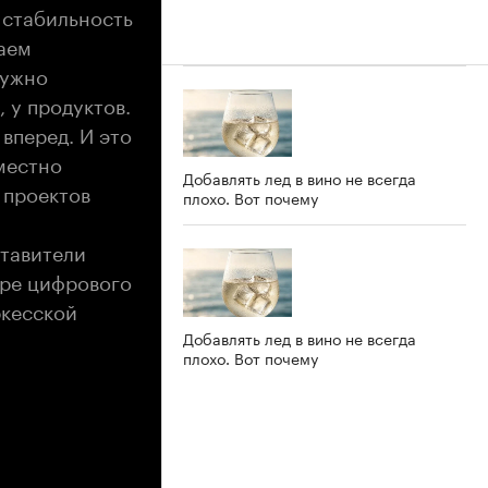
 стабильность
наем
нужно
, у продуктов.
 вперед. И это
вместно
Добавлять лед в вино не всегда
 проектов
плохо. Вот почему
ставители
ере цифрового
кесской
Добавлять лед в вино не всегда
плохо. Вот почему