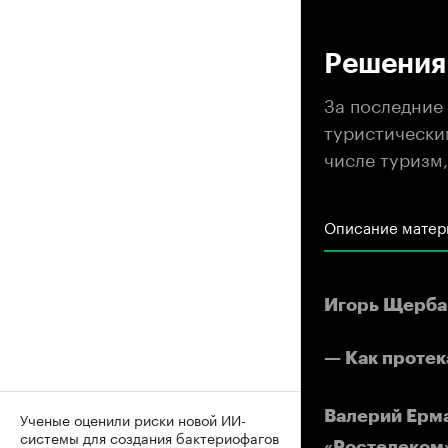
00
Решения 
За последние
туристически
числе туризм,
Описание матер
Игорь Щерба
— Как протек
Валерий Ерм
Ученые оценили риски новой ИИ-
системы для создания бактериофагов
«Ростелеком