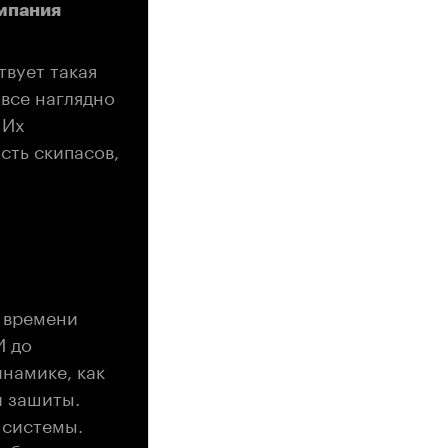
мпания
вует такая
 все наглядно
 Их
сть скипасов,
м времени
И до
инамике, как
и зашиты.
 системы.