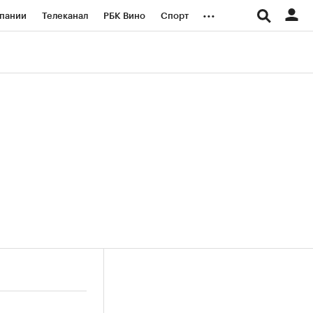
...
пании
Телеканал
РБК Вино
Спорт
ые проекты
Город
Стиль
Крипто
Спецпроекты СПб
логии и медиа
Финансы