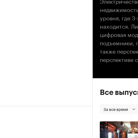
Электричество
недвижимости.
уровня, где 3
находится. Ли
цифровая мод
подъемники, 
также перспек
перспективе 
Все выпу
За все время