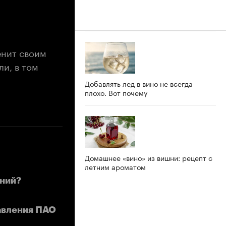
енит своим
и, в том
Добавлять лед в вино не всегда
плохо. Вот почему
Домашнее «вино» из вишни: рецепт с
летним ароматом
ний?
равления ПАО