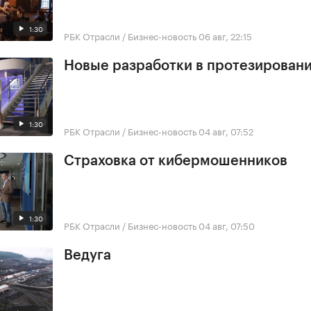
1:30
РБК Отрасли / Бизнес-новость
06 авг, 22:15
Новые разработки в протезирован
1:30
РБК Отрасли / Бизнес-новость
04 авг, 07:52
Страховка от кибермошенников
1:30
РБК Отрасли / Бизнес-новость
04 авг, 07:50
Ведуга