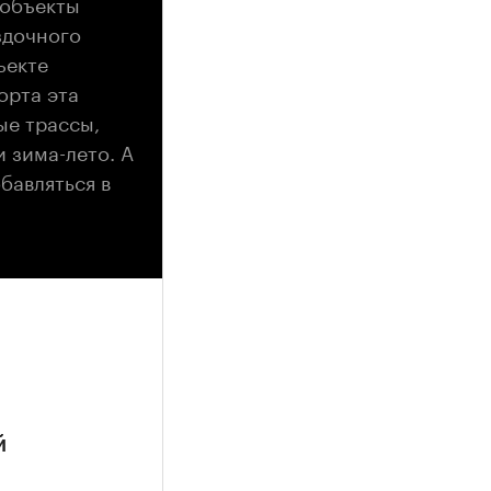
 объекты
здочного
ъекте
орта эта
ые трассы,
 зима-лето. А
бавляться в
й