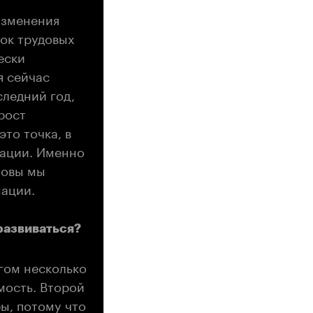
изменения
лок трудовых
ески
 сейчас
ледний год,
рост
это точка, в
мации. Именно
зовы мы
мации.
развиваться?
гом несколько
мость. Второй
ры, потому что