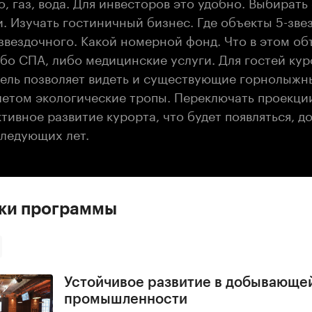
, газ, вода. Для инвесторов это удобно. Выбирать
 Изучать гостиничный бизнес. Где объекты 5-зве
-звездочного. Какой номерной фонд. Что в этом об
бо СПА, либо медицинские услуги. Для гостей кур
ель позволяет видеть и существующие горнолыжн
летом экологические тропы. Переключать проекции
тивное развитие курорта, что будет появляться, до
следующих лет.
ски программы
Устойчивое развитие в добывающе
промышленности