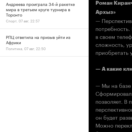
Роман Киранч
Андреева проиграла 34-й ракетке
мира в третьем круге турнира в
Архыз»
Торонто
— Перспектив
Спорт, 07 авг, 22:57
потребность. 
в своем теле
РПЦ ответила на призыв уйти из
Африки
сложность, ур
Политика, 07 авг, 22:50
приобретать у
— А какие к
— Мы на базе
Сформировали
позволяет. В 
перспективног
он будет разв
Можно перекл