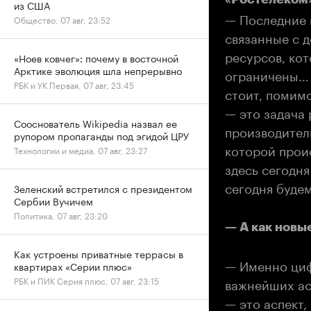
из США
— Последние 
Общество, 07 авг, 23:52
связанные с д
ресурсов, кот
«Ноев ковчег»: почему в восточной
Арктике эволюция шла непрерывно
ограничены… И
РБК и УК Первая, 07 авг, 23:45
стоит, помимо
— это задача 
Сооснователь Wikipedia назвал ее
производитель
рупором пропаганды под эгидой ЦРУ
которой про
Технологии и медиа, 07 авг, 23:27
здесь сегодня
сегодня буде
Зеленский встретился с президентом
Сербии Вучичем
Политика, 07 авг, 23:20
— А как новы
Как устроены приватные террасы в
— Именно циф
квартирах «Серии плюс»
РБК и ПИК Серия плюс, 07 авг, 23:15
важнейших ас
— это аспект,