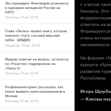
Экс-президент Финляндии усомнился
с учетом сан
в сценарии нападения России на
бизнеса. Это 
НАТО
модернизацию
Политика, 07 авг, 23:15
ответить на в
Формируется с
Глава «Эксмо» назвал книгу, которая
поможет стать «лучшей версией
очень интерес
себя»
РАДИО
занимаешься 
Общество, 07 авг, 23:08
На форуме «Т
Мадьяр ответил на вопрос, останется
курорта «Арх
ли «Росатом» подрядчиком на
«Пакш-2»
развития тур
Политика, 07 авг, 23:05
Республике.
Росфинмониторинг рассказал, как
помог выявить криптомошенников в
Игорь Щерба
Москве
— Каковы пе
Политика, 07 авг, 23:03