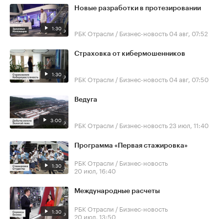
Новые разработки в протезировании
1:30
РБК Отрасли / Бизнес-новость
04 авг, 07:52
Страховка от кибермошенников
1:30
РБК Отрасли / Бизнес-новость
04 авг, 07:50
Ведуга
3:00
РБК Отрасли / Бизнес-новость
23 июл, 11:40
Программа «Первая стажировка»
РБК Отрасли / Бизнес-новость
1:30
20 июл, 16:40
Международные расчеты
РБК Отрасли / Бизнес-новость
1:30
20 июл, 13:50