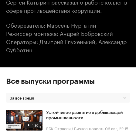
Сергей Катырин рассказал о работе коллег в
сфере противодействия коррупции.
Обозреватель: Марсель Нургатин
Режиссер монтажа: Андрей Бобровский
Операторы: Дмитрий Глухенький, Александр
Субботин
Все выпуски программы
За все время
Устойчивое развитие в добывающей
промышленности
1:30
РБК Отрасли / Бизнес-новость
06 авг, 22:15